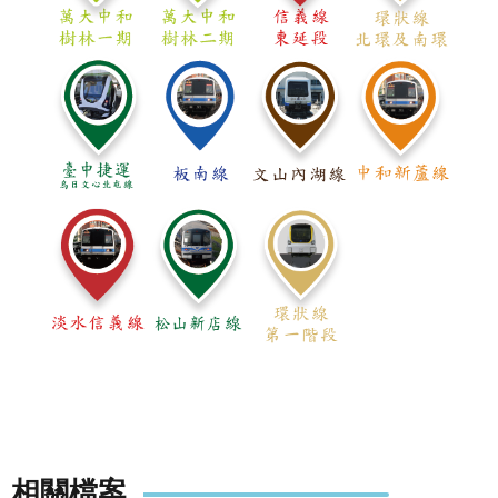
網
站
導
覽
回
首
頁
English
陳
情
系
統
常
見
問
相關檔案