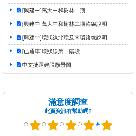
權
與
[興建中]萬大中和樹林一期
網
站
[興建中]萬大中和樹林二期路線說明
安
全
[興建中]環狀線北環及南環路線說明
政
策
[已通車]環狀線第一階段
政
中文捷運建設願景圖
府
網
站
資
料
開
滿意度調查
放
此頁資訊有幫助嗎?
宣
告
聯