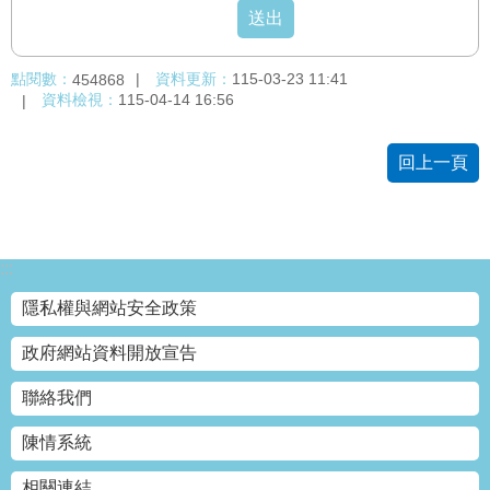
絡
我
們
點閱數：
資料更新：
115-03-23 11:41
454868
資料檢視：
115-04-14 16:56
陳
情
回上一頁
系
統
相
關
:::
連
隱私權與網站安全政策
結
政府網站資料開放宣告
臺
北
聯絡我們
市
政
陳情系統
府
相關連結