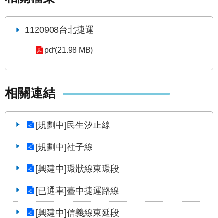
答
雙
1120908台北捷運
語
詞
pdf(21.98 MB)
彙
臺
相關連結
北
通
[規劃中]民生汐止線
台
北
[規劃中]社子線
服
務
[興建中]環狀線東環段
通
[已通車]臺中捷運路線
隱
私
[興建中]信義線東延段