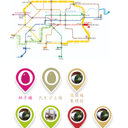
發
便
民
服
務
人
文
關
懷
廉
政
平
臺
捷
影
視
界