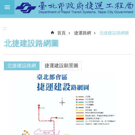
跳到主要內容區塊
進
:::
階
首頁
捷運路網
北捷建設路網圖
搜
尋
北捷建設路網圖
機
關
介
北捷建設路網
捷運建設願景圖
紹
捷
運
路
網
土
地
開