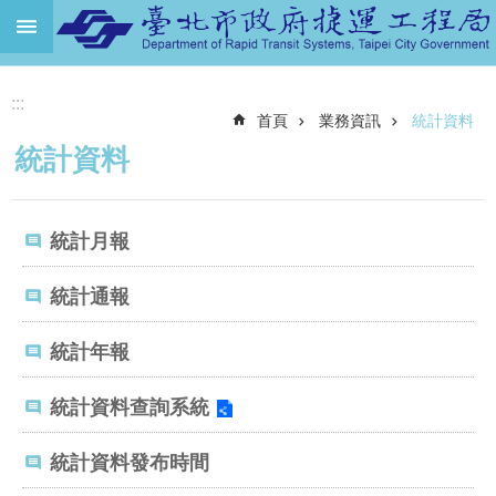
跳到主要內容區塊
進
:::
階
首頁
業務資訊
統計資料
搜
尋
統計資料
機
關
統計月報
介
紹
統計通報
捷
運
統計年報
路
網
統計資料查詢系統
土
地
統計資料發布時間
開