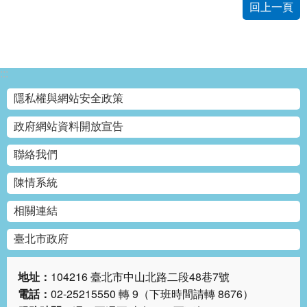
回上一頁
網
站
導
覽
:::
回
隱私權與網站安全政策
首
頁
政府網站資料開放宣告
聯絡我們
English
陳情系統
陳
情
相關連結
系
統
臺北市政府
常
地址：
104216 臺北市中山北路二段48巷7號
見
電話：
02-25215550 轉 9（下班時間請轉 8676）
問