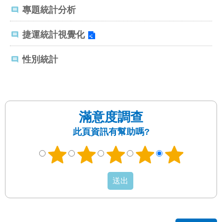
發
專題統計分析
便
民
捷運統計視覺化
服
務
性別統計
人
文
關
懷
滿意度調查
廉
此頁資訊有幫助嗎?
政
平
臺
捷
影
視
界