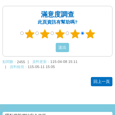
絡
我
滿意度調查
們
此頁資訊有幫助嗎?
陳
情
系
統
相
點閱數：
資料更新：
115-04-08 15:11
2455
關
資料檢視：
115-05-11 15:05
連
結
回上一頁
臺
北
市
政
:::
府