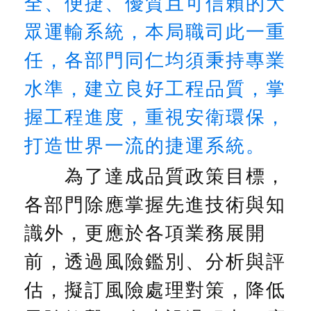
全、便捷、優質且可信賴的大
網
眾運輸系統，本局職司此一重
站
導
任，各部門同仁均須秉持專業
覽
水準，建立良好工程品質，掌
回
首
握工程進度，重視安衛環保，
頁
打造世界一流的捷運系統。
English
為了達成品質政策目標，
陳
各部門除應掌握先進技術與知
情
系
識外，更應於各項業務展開
統
前，透過風險鑑別、分析與評
常
估，擬訂風險處理對策，降低
見
問