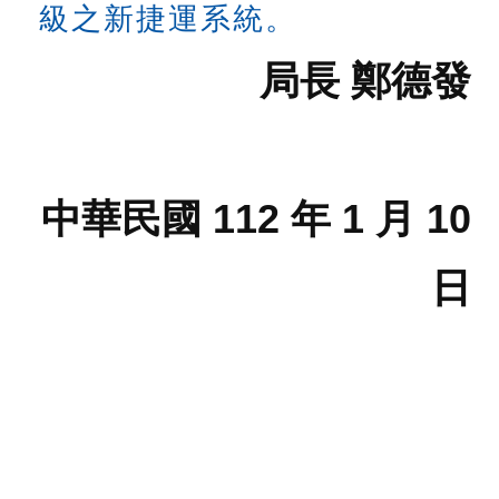
權
級之新捷運系統。
與
網
局長 鄭德發
站
安
全
政
策
中華民國 112 年 1 月 10
政
府
網
日
站
資
料
開
放
宣
告
聯