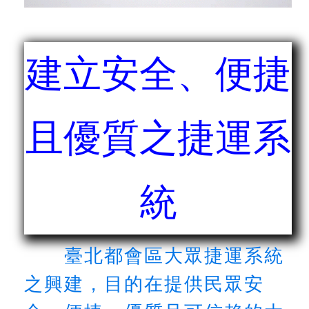
發
便
民
服
建立安全、便捷
務
人
文
且優質之捷運系
關
懷
廉
統
政
平
臺
捷
臺北都會區大眾捷運系統
影
視
之興建，目的在提供民眾安
界