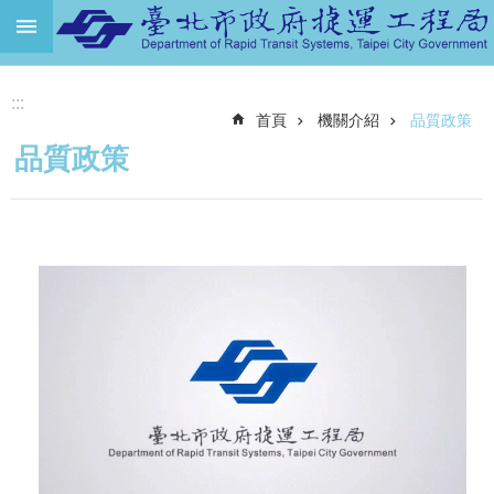
跳到主要內容區塊
進
:::
階
首頁
機關介紹
品質政策
搜
尋
品質政策
機
關
介
紹
捷
運
路
網
土
地
開