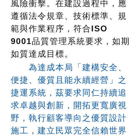
風險衝擊。在建設過程中，應
答
遵循法令規章、技術標準、規
雙
語
範與作業程序，符合ISO
詞
彙
9001品質管理系統要求，如期
如質達成目標。
臺
北
為達成本局「建構安全、
通
便捷、優質且能永續經營」之
台
北
捷運系統，茲要求同仁持續追
服
務
求卓越與創新，開拓更寬廣視
通
野，執行顧客導向之優質設計
隱
施工，建立民眾完全信賴世界
私