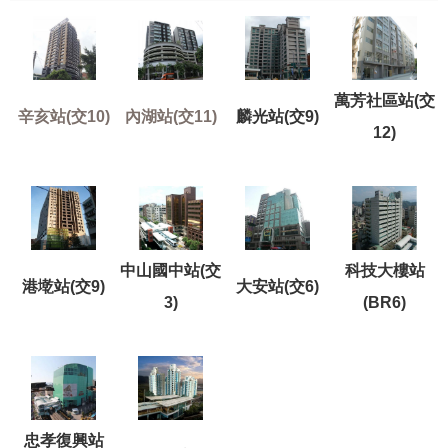
發
便
民
服
萬芳社區站(交
務
辛亥站(交10)
內湖站(交11)
麟光站(交9)
12)
人
文
關
懷
廉
中山國中站(交
科技大樓站
政
港墘站(交9)
大安站(交6)
平
3)
(BR6)
臺
捷
影
視
界
忠孝復興站