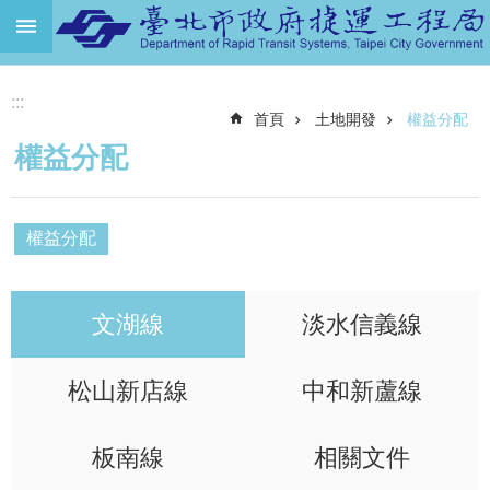
跳到主要內容區塊
進
:::
階
首頁
土地開發
權益分配
搜
尋
權益分配
機
關
介
權益分配
紹
捷
文湖線
淡水信義線
運
路
網
松山新店線
中和新蘆線
土
地
板南線
相關文件
開