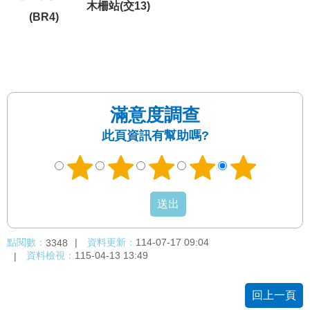
木柵站(交13)
網
(BR4)
站
導
覽
回
首
滿意度調查
頁
此頁資訊有幫助嗎?
English
陳
情
系
統
點閱數：
資料更新：
114-07-17 09:04
3348
資料檢視：
115-04-13 13:49
常
見
回上一頁
問