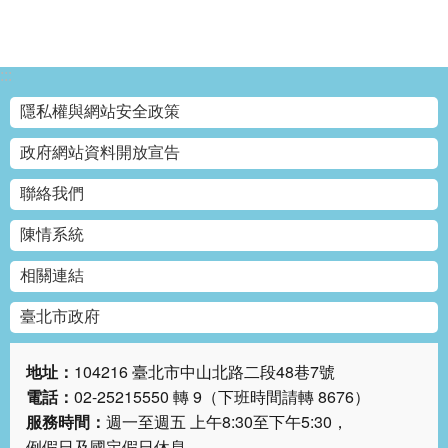
答
雙
:::
語
詞
隱私權與網站安全政策
彙
政府網站資料開放宣告
臺
北
聯絡我們
通
陳情系統
台
相關連結
北
服
臺北市政府
務
通
地址：
104216 臺北市中山北路二段48巷7號
電話：
02-25215550 轉 9（下班時間請轉 8676）
隱
服務時間：
週一至週五 上午8:30至下午5:30，
私
例假日及國定假日休息