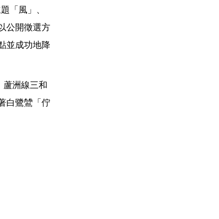
題「風」、
以公開徵選方
點並成功地降
：蘆洲線三和
著白鷺鷥「佇