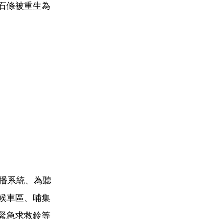
石條被重生為
播系統、為聽
候車區、哺集
緊急求救鈴等