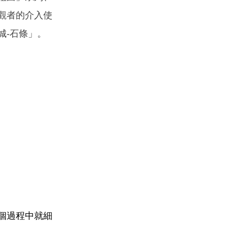
觀者的介入使
城-石條」。
個過程中就細