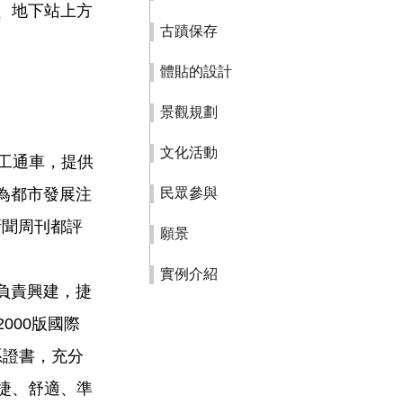
、地下站上方
古蹟保存
體貼的設計
景觀規劃
文化活動
工通車，提供
為都市發展注
民眾參與
新聞周刊都評
願景
實例介紹
負責興建，捷
000版國際
系證書，充分
捷、舒適、準