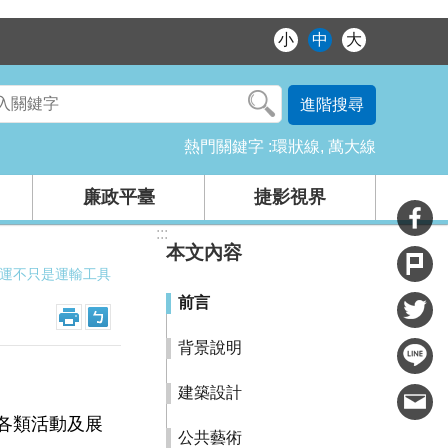
小
中
大
進階搜尋
熱門關鍵字
環狀線
萬大線
廉政平臺
捷影視界
:::
本文內容
運不只是運輸工具
前言
背景說明
建築設計
各類活動及展
公共藝術