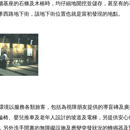
牆基座的石條及木樁時，均仔細地開挖並儲存，甚至有的
孝西路地下街，該地下街位置也就是當初發現的地點。
環境以服務各類旅客，包括為視障朋友提供的導盲磚及廣
輪椅、嬰兒推車及老年人設計的坡道及電梯，另提供安心
，另外洗手間裏的無障礙設施及應變突發狀況的蜂鳴器及