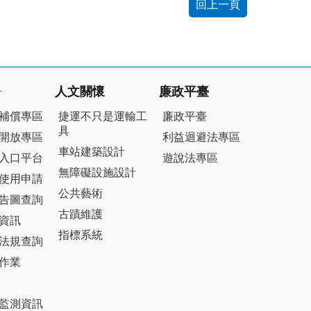
回上一頁
務
人文關懷
廉政平臺
補償專區
捷運不只是運輸工
廉政平臺
具
開放專區
利益迴避法專區
車站建築設計
入口平台
遊說法專區
無障礙設施設計
使用申請
公共藝術
告圖查詢
古蹟維護
資訊
指標系統
法規查詢
作業
監測資訊