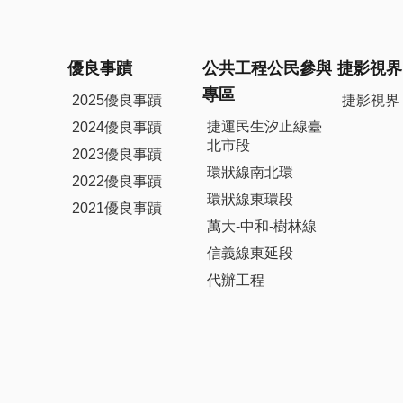
優良事蹟
公共工程公民參與
捷影視界
專區
2025優良事蹟
捷影視界
捷運民生汐止線臺
2024優良事蹟
北市段
2023優良事蹟
環狀線南北環
2022優良事蹟
環狀線東環段
2021優良事蹟
萬大-中和-樹林線
信義線東延段
代辦工程