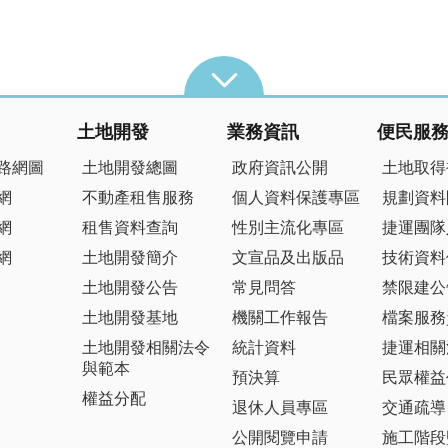
土地開發
業務資訊
便民服
路網圖
土地開發總圖
政府資訊公開
土地取得
網
不動產租售服務
個人資料保護專區
規劃資料
網
租售資料查詢
性別主流化專區
捷運團隊
網
土地開發簡介
文宣品及出版品
技術資料
土地開發公告
常見問答
禁限建公
土地開發基地
機關工作報告
檔案服務
土地開發相關法令
統計資料
捷運相關
與範本
預決算
民眾權益
權益分配
退休人員專區
交通疏導
公開閱覽申請
施工階段