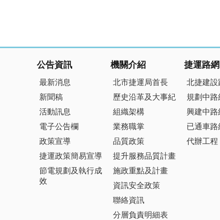
:::
公告資訊
機關介紹
捷運路網
最新消息
北市捷運局首長
北捷建設
新聞稿
歷史沿革及大事紀
規劃中路
活動訊息
組織架構
興建中路
電子公告欄
業務職掌
已通車路
政策宣導
品質政策
代辦工程
捷運政策簡易宣導
提升服務品質計畫
節電規劃及執行成
施政重點及計畫
效
資訊安全政策
聯絡資訊
分層負責明細表