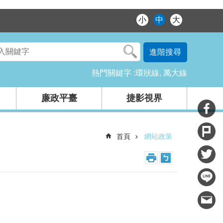
小
中
大
進階搜尋
熱門關鍵字
環狀線
萬大線
廉政平臺
捷影視界
首頁
網站政策