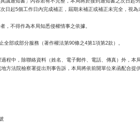
害異議通知書」內容若有不完整，本局將於接到通知書之次日起5
之次日起5個工作日內完成補正，屆期未補正或補正未完全，視
全者，不得作為本局知悉侵權情事之依據。
止全部或部分服務（著作權法第90條之4第1項第2款）。
權過程中，除聯絡資料（姓名、電子郵件、電話、傳真）外，本
或地方法院檢察署提出刑事告訴，本局將依前開單位來函配合提
號