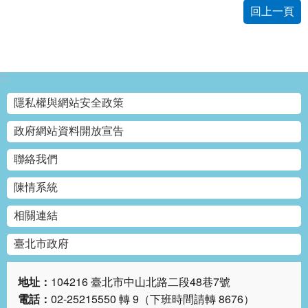
回上一頁
網
站
導
覽
:::
回
隱私權與網站安全政策
首
頁
政府網站資料開放宣告
English
聯絡我們
陳情系統
陳
情
相關連結
系
統
臺北市政府
常
地址：
104216 臺北市中山北路二段48巷7號
見
電話：
02-25215550 轉 9（下班時間請轉 8676）
問