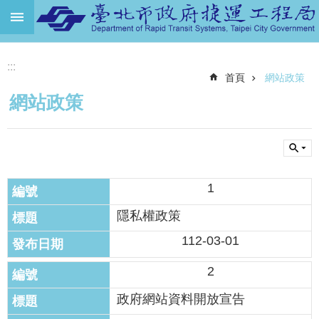
跳到主要內容區塊
進
:::
階
首頁
網站政策
搜
尋
網站政策
機
關
介
紹
1
捷
運
隱私權政策
路
112-03-01
網
2
土
地
政府網站資料開放宣告
開