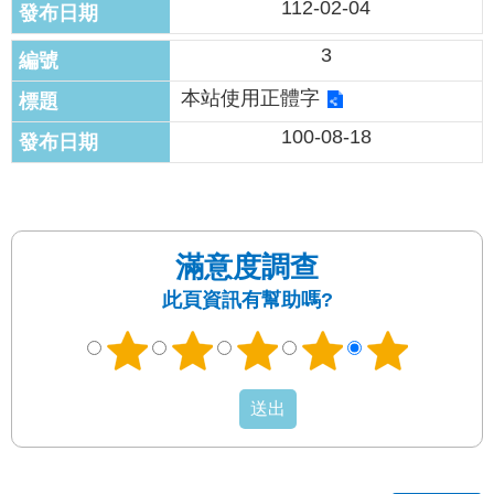
發
112-02-04
便
3
民
服
本站使用正體字
務
100-08-18
人
文
關
懷
滿意度調查
廉
此頁資訊有幫助嗎?
政
平
臺
捷
影
視
界