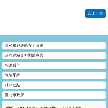
網
站
回上一頁
導
覽
回
:::
首
頁
隱私權與網站安全政策
English
政府網站資料開放宣告
聯絡我們
陳
情
陳情系統
系
統
相關連結
常
臺北市政府
見
問