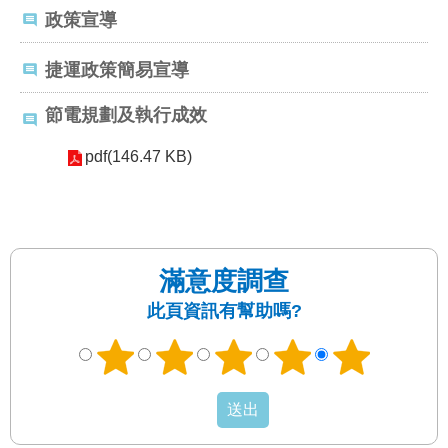
發
政策宣導
便
民
捷運政策簡易宣導
服
務
節電規劃及執行成效
人
pdf(146.47 KB)
文
關
懷
廉
政
滿意度調查
平
此頁資訊有幫助嗎?
臺
捷
影
視
界