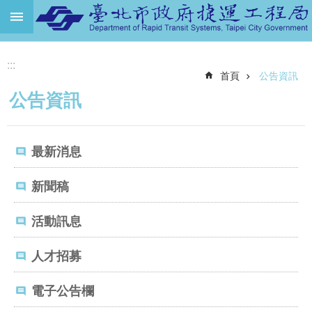
跳到主要內容區塊
進
:::
階
首頁
公告資訊
搜
尋
公告資訊
機
關
最新消息
介
紹
新聞稿
捷
運
活動訊息
路
網
人才招募
土
地
電子公告欄
開