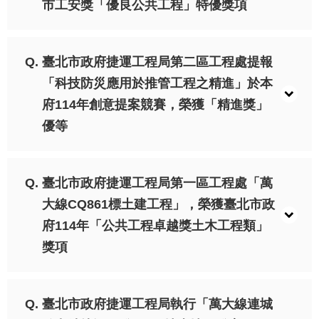
發
市工安獎「優良公共工程」特優獎項
便
民
服
臺北市政府捷運工程局第二區工程處提報
務
「科技防災應用於推管工程之精進」於本
府114年創意提案競賽，榮獲「精進獎」
人
文
優等
關
懷
廉
臺北市政府捷運工程局第一區工程處「萬
政
大線CQ861標土建工程」，榮獲臺北市政
平
臺
府114年「公共工程卓越獎土木工程類」
獎項
捷
影
視
界
臺北市政府捷運工程局執行「萬大線連城