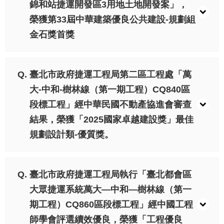
錦和站捷運開發區3用地土地開發案」，
網
榮獲第33屆中華建築優良公共建設-規劃組
站
導
金石獎首獎
覽
回
臺北市政府捷運工程局第二區工程處「萬
首
大-中和-樹林線（第一期工程）CQ840區
頁
段標工程」經中華民國不動產協進會審查
English
結果，榮獲「2025國家卓越建設獎」最佳
規劃設計類-優質獎。
陳
情
系
統
臺北市政府捷運工程局執行「臺北都會區
大眾捷運系統萬大—中和—樹林線（第一
常
期工程）CQ860區段標工程」經中國工程
見
問
師學會評選續效優良，榮獲「工程優良