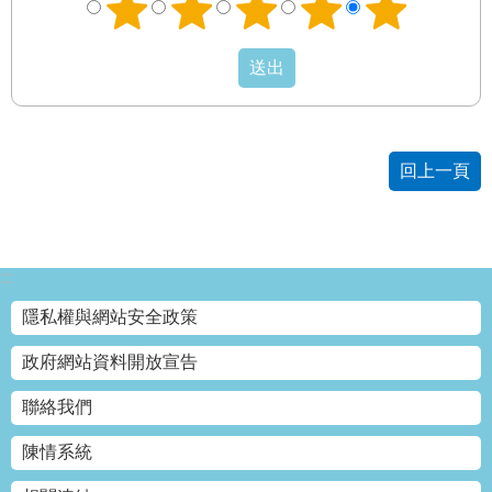
權
與
網
站
安
全
政
策
回上一頁
政
府
網
:::
站
資
隱私權與網站安全政策
料
開
政府網站資料開放宣告
放
宣
聯絡我們
告
陳情系統
聯