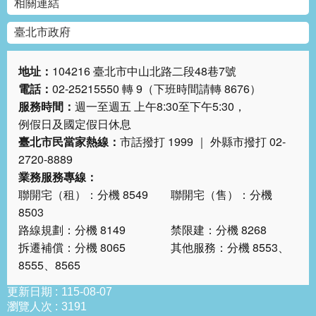
相關連結
絡
我
臺北市政府
們
地址：
104216 臺北市中山北路二段48巷7號
陳
電話：
02-25215550 轉 9（下班時間請轉 8676）
情
服務時間：
週一至週五 上午8:30至下午5:30，
系
統
例假日及國定假日休息
臺北市民當家熱線：
市話撥打 1999 ｜ 外縣市撥打 02-
相
2720-8889
關
業務服務專線：
連
聯開宅（租）：分機 8549 聯開宅（售）：分機
結
8503
路線規劃：分機 8149 禁限建：分機 8268
臺
拆遷補償：分機 8065 其他服務：分機 8553、
北
8555、8565
市
政
更新日期
115-08-07
府
瀏覽人次
3191