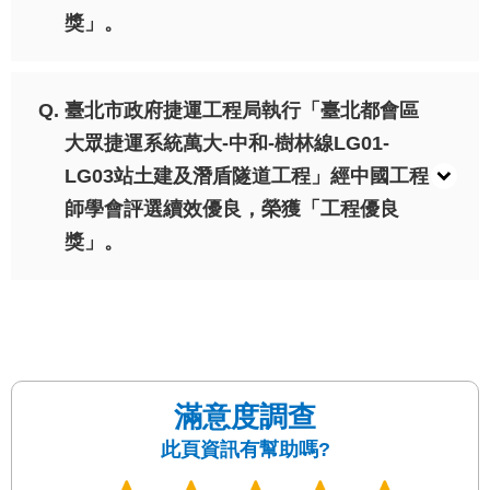
答
獎」。
雙
語
臺北市政府捷運工程局執行「臺北都會區
詞
彙
大眾捷運系統萬大-中和-樹林線LG01-
LG03站土建及潛盾隧道工程」經中國工程
臺
師學會評選續效優良，榮獲「工程優良
北
通
獎」。
台
北
服
務
通
滿意度調查
此頁資訊有幫助嗎?
隱
私