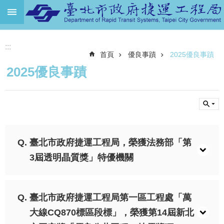
跳到主要內容區塊
進
:::
階
首頁
優良事蹟
2025優良事蹟
搜
尋
2025優良事蹟
機
關
介
紹
捷
臺北市政府捷運工程局，榮獲法務部「第
運
3屆透明晶質獎」特優機關
路
網
土
臺北市政府捷運工程局第一區工程處「萬
地
大線CQ870標區段標」，榮獲第14屆新北
開