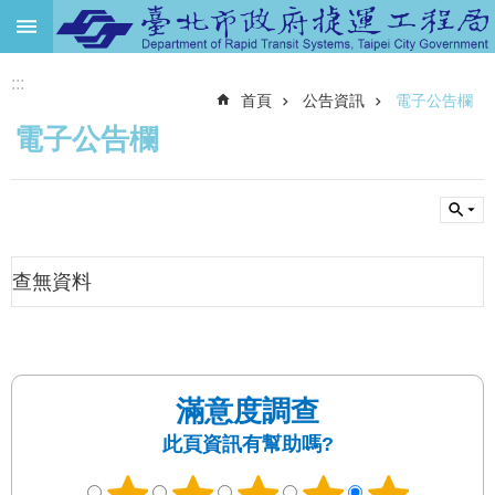
跳到主要內容區塊
:::
進
首頁
公告資訊
電子公告欄
階
搜
電子公告欄
尋
機
關
介
紹
查無資料
捷
運
路
網
滿意度調查
土
此頁資訊有幫助嗎?
地
開