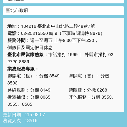
網
臺北市政府
站
導
覽
地址：
104216 臺北市中山北路二段48巷7號
電話：
02-25215550 轉 9（下班時間請轉 8676）
回
服務時間：
週一至週五 上午8:30至下午5:30，
首
例假日及國定假日休息
頁
臺北市民當家熱線：
市話撥打 1999 ｜ 外縣市撥打 02-
2720-8889
English
業務服務專線：
聯開宅（租）：分機 8549 聯開宅（售）：分機
陳
8503
情
路線規劃：分機 8149 禁限建：分機 8268
系
拆遷補償：分機 8065 其他服務：分機 8553、
統
8555、8565
常
更新日期
115-08-07
見
瀏覽人次
13516
問