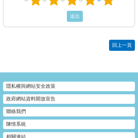
發
便
民
服
務
回上一頁
人
文
關
懷
:::
廉
政
隱私權與網站安全政策
平
臺
政府網站資料開放宣告
捷
聯絡我們
影
視
陳情系統
界
相關連結