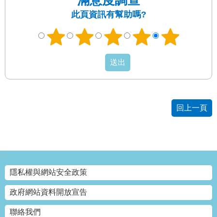
滿意度調查
權
與
此頁資訊有幫助嗎?
網
站
安
全
政
策
政
回上一頁
府
網
站
資
料
:::
開
放
隱私權與網站安全政策
宣
告
政府網站資料開放宣告
聯絡我們
聯