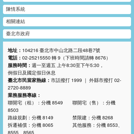
絡
陳情系統
我
們
相關連結
陳
臺北市政府
情
系
地址：
104216 臺北市中山北路二段48巷7號
統
電話：
02-25215550 轉 9（下班時間請轉 8676）
服務時間：
週一至週五 上午8:30至下午5:30，
相
例假日及國定假日休息
關
連
臺北市民當家熱線：
市話撥打 1999 ｜ 外縣市撥打 02-
結
2720-8889
業務服務專線：
臺
聯開宅（租）：分機 8549 聯開宅（售）：分機
北
8503
市
路線規劃：分機 8149 禁限建：分機 8268
政
拆遷補償：分機 8065 其他服務：分機 8553、
府
8555、8565