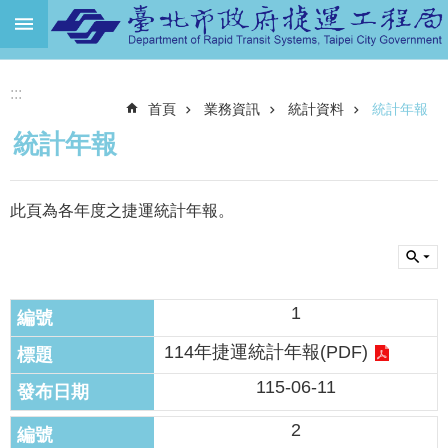
跳到主要內容區塊
進
:::
階
首頁
業務資訊
統計資料
統計年報
搜
尋
統計年報
機
關
此頁為各年度之捷運統計年報。
介
紹
捷
運
1
路
網
114年捷運統計年報(PDF)
土
115-06-11
地
開
2