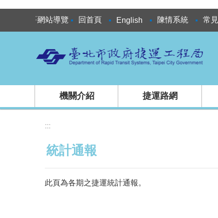
跳到主要內容區塊
:::
網站導覽
回首頁
陳情系統
常
English
機關介紹
捷運路網
:::
統計通報
此頁為各期之捷運統計通報。