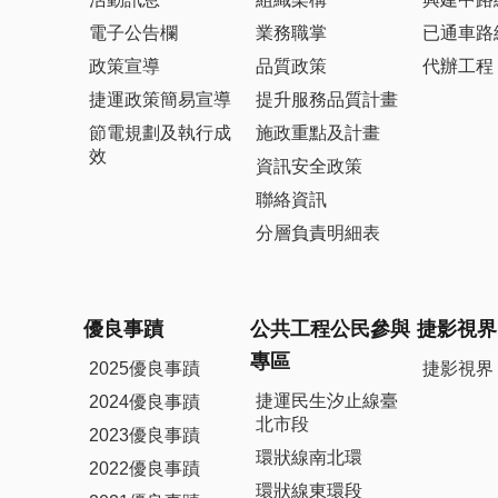
電子公告欄
業務職掌
已通車路
政策宣導
品質政策
代辦工程
捷運政策簡易宣導
提升服務品質計畫
節電規劃及執行成
施政重點及計畫
效
資訊安全政策
聯絡資訊
分層負責明細表
優良事蹟
公共工程公民參與
捷影視界
專區
2025優良事蹟
捷影視界
捷運民生汐止線臺
2024優良事蹟
北市段
2023優良事蹟
環狀線南北環
2022優良事蹟
環狀線東環段