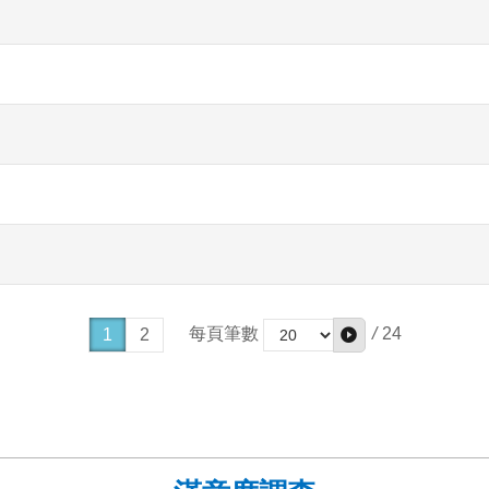
/
24
每頁筆數
1
2