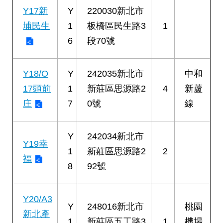
Y17新
Y
220030新北市
埔民生
1
板橋區民生路3
1
6
段70號
Y18/O
Y
242035新北市
中和
17頭前
1
新莊區思源路2
4
新蘆
庄
7
0號
線
Y
242034新北市
Y19幸
1
新莊區思源路2
2
福
8
92號
Y20/A3
Y
248016新北市
桃園
新北產
1
新莊區五工路3
1
機場