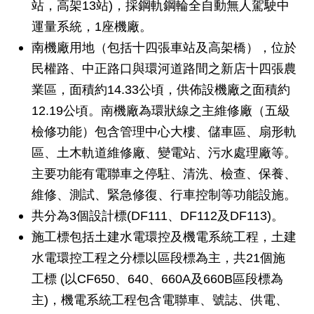
發
站，高架13站)，採鋼軌鋼輪全自動無人駕駛中
運量系統，1座機廠。
便
民
南機廠用地（包括十四張車站及高架橋），位於
服
民權路、中正路口與環河道路間之新店十四張農
務
業區，面積約14.33公頃，供佈設機廠之面積約
人
12.19公頃。南機廠為環狀線之主維修廠（五級
文
檢修功能）包含管理中心大樓、儲車區、扇形軌
關
懷
區、土木軌道維修廠、變電站、污水處理廠等。
主要功能有電聯車之停駐、清洗、檢查、保養、
廉
政
維修、測試、緊急修復、行車控制等功能設施。
平
共分為3個設計標(DF111、DF112及DF113)。
臺
施工標包括土建水電環控及機電系統工程，土建
捷
水電環控工程之分標以區段標為主，共21個施
影
工標 (以CF650、640、660A及660B區段標為
視
界
主)，機電系統工程包含電聯車、號誌、供電、