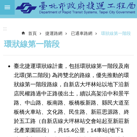
跳到主要內容區塊
進
:::
階
首頁
捷運路網
已通車路網
環狀線第一階段
搜
尋
環狀線第一階段
機
關
臺北捷運環狀線計畫，包括環狀線第一階段及南
介
紹
北環(第二階段) 為跨雙北的路線，優先推動的環
狀線第一階段路線，自新店大坪林站以地下沿新
捷
運
店民權路過中正路後出土，續以高架沿中和景平
路
路、中山路、板南路、板橋板新路、縣民大道至
網
板橋火車站、文化路、民生路、新莊思源路、終
土
於五工路（自新店線大坪林站交會站起至新莊新
地
北產業園區段），共15.4公里，14車站(地下1
開