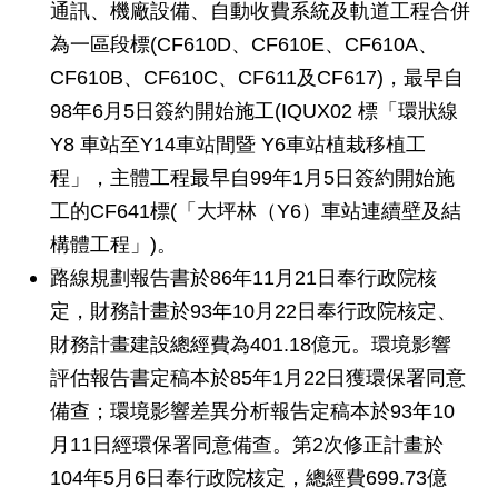
通訊、機廠設備、自動收費系統及軌道工程合併
網
為一區段標(CF610D、CF610E、CF610A、
站
導
CF610B、CF610C、CF611及CF617)，最早自
覽
98年6月5日簽約開始施工(IQUX02 標「環狀線
Y8 車站至Y14車站間暨 Y6車站植栽移植工
回
程」，主體工程最早自99年1月5日簽約開始施
首
頁
工的CF641標(「大坪林（Y6）車站連續壁及結
構體工程」)。
English
路線規劃報告書於86年11月21日奉行政院核
定，財務計畫於93年10月22日奉行政院核定、
陳
情
財務計畫建設總經費為401.18億元。環境影響
系
評估報告書定稿本於85年1月22日獲環保署同意
統
備查；環境影響差異分析報告定稿本於93年10
常
月11日經環保署同意備查。第2次修正計畫於
見
104年5月6日奉行政院核定，總經費699.73億
問