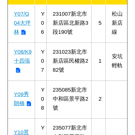
權
與
Y07/G
Y
231007新北市
松山
網
站
04大坪
0
新店區北新路3
5
新店
安
林
6
段190號
線
全
政
策
Y08/K9
Y
231023新北市
安坑
十四張
0
新店區民權路2
1
政
輕軌
府
7
82號
網
站
資
Y
235085新北市
料
Y09秀
0
中和區景平路2
2
開
朗橋
放
8
號
宣
告
Y
235077新北市
Y10景
聯