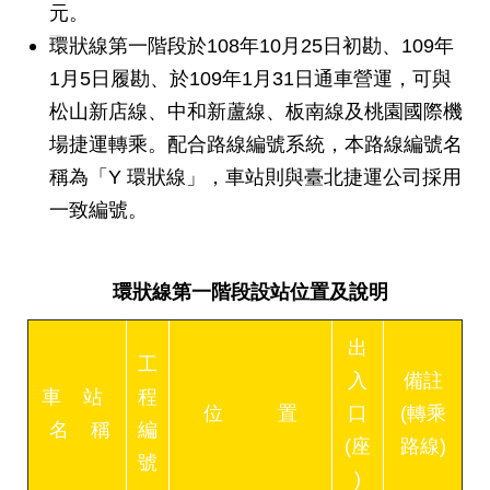
答
元。
環狀線第一階段於108年10月25日初勘、109年
雙
1月5日履勘、於109年1月31日通車營運，可與
語
松山新店線、中和新蘆線、板南線及桃園國際機
詞
彙
場捷運轉乘。配合路線編號系統，本路線編號名
稱為「Y 環狀線」，車站則與臺北捷運公司採用
臺
一致編號。
北
通
環狀線第一階段設站位置及說明
台
北
服
出
務
工
入
備註
通
車 站
程
位 置
口
(轉乘
名 稱
編
(座
路線)
隱
號
私
)