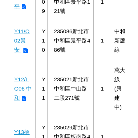
0
中和區景平路1
1
絡
平
9
21號
我
們
Y11/O
Y
235086新北市
中和
陳
情
02景
1
中和區景平路4
1
新蘆
系
安
0
86號
線
統
相
萬大
關
Y12/L
Y
235021新北市
線
連
結
G06 中
1
中和區中山路
1
(興
和
1
二段271號
建
臺
中)
北
市
政
Y
235029新北市
府
Y13橋
1
中和區板南路4
1