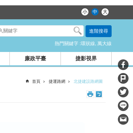
小
中
大
進階搜尋
熱門關鍵字
環狀線
萬大線
廉政平臺
捷影視界
首頁
捷運路網
北捷建設路網圖