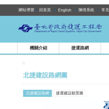
跳到主要內容區塊
:::
網站導覽
回首頁
陳情系統
常
English
機關介紹
捷運路網
:::
北捷建設路網圖
北捷建設路網
捷運建設願景圖