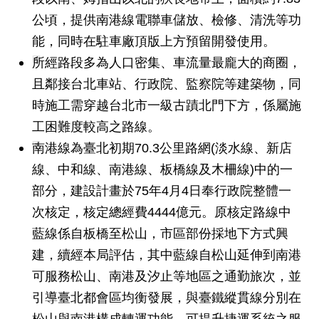
發
公頃，提供南港線電聯車儲放、檢修、清洗等功
便
能，同時在駐車廠頂版上方預留開發使用。
民
服
所經路段多為人口密集、車流量最龐大的商圈，
務
且鄰接台北車站、行政院、監察院等建築物，同
時施工需穿越台北市一級古蹟北門下方，係屬施
人
文
工困難度較高之路線。
關
南港線為臺北初期70.3公里路網(淡水線、新店
懷
線、中和線、南港線、板橋線及木柵線)中的一
廉
部分，建設計畫於75年4月4日奉行政院整體一
政
平
次核定，核定總經費4444億元。原核定路線中
臺
藍線係自板橋至松山，市區部份採地下方式興
建，續經本局評估，其中藍線自松山延伸到南港
捷
影
可服務松山、南港及汐止等地區之通勤旅次，並
視
引導臺北都會區均衡發展，與臺鐵縱貫線分別在
界
松山與南港構成轉運功能，可提升捷運系統之服