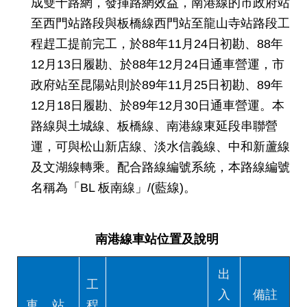
成雙十路網，發揮路網效益，南港線的市政府站
權
與
至西門站路段與板橋線西門站至龍山寺站路段工
網
程趕工提前完工，於88年11月24日初勘、88年
站
安
12月13日履勘、於88年12月24日通車營運，市
全
政府站至昆陽站則於89年11月25日初勘、89年
政
策
12月18日履勘、於89年12月30日通車營運。本
路線與土城線、板橋線、南港線東延段串聯營
政
運，可與松山新店線、淡水信義線、中和新蘆線
府
及文湖線轉乘。配合路線編號系統，本路線編號
網
站
名稱為「BL 板南線」/(藍線)。
資
料
開
南港線車站位置及說明
放
宣
告
出
工
入
備註
聯
車 站
程