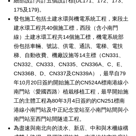
細部設計共計五個設計標(DL171、172、173、
答
175及179)。
雙
發包施工包括土建水環與機電系統工程，東段土
語
建水環工程共40個施工標，西段（含小南門
詞
線）土建水環工程共14個施工標，機電系統部
彙
份包括車輛、號誌、供電、通訊、電梯、電扶
臺
梯、自動收費、機廠設施等14主標（CN331、
北
CN332、CN333、CN335、CN336A、C、E、
通
CN336B、D、CN337及CN339A），最早自79
台
年10月20日簽約開始施工的CN524A標南港線小
北
南門站〈愛國西路〉植栽移植工程，最早開始施
服
務
工的主體工程為80年3月4日簽約的CN251標南
通
港線小南門站及中正紀念堂站至小南門站間與小
南門站至西門站間隧道工程。
隱
為盡速與南北向的淡水、新店、中和與木柵線構
私