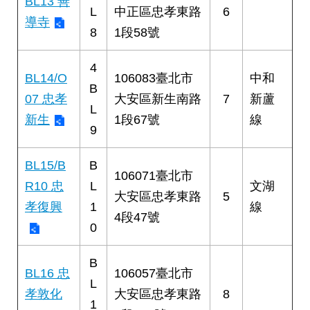
BL13 善
L
中正區忠孝東路
6
導寺
8
1段58號
4
BL14/O
106083臺北市
中和
B
07 忠孝
大安區新生南路
7
新蘆
L
新生
1段67號
線
9
BL15/B
B
106071臺北市
R10 忠
L
文湖
大安區忠孝東路
5
孝復興
1
線
4段47號
0
B
BL16 忠
106057臺北市
L
孝敦化
大安區忠孝東路
8
1