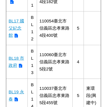
4段182號
1
B
BL17 國
110054臺北市
L
父紀念
信義區忠孝東路
5
1
館
4段400號
2
B
110060臺北市
BL18 市
L
信義區忠孝東路
4
政府
1
5段2號
3
B
110037臺北市
東環
BL19 永
L
信義區忠孝東路
5
段(興
春
1
5段455號
建中)
4