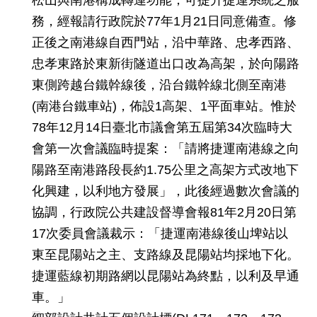
網
務，經報請行政院於77年1月21日同意備查。修
站
正後之南港線自西門站，沿中華路、忠孝西路、
導
覽
忠孝東路於東新街隧道出口改為高架，於向陽路
東側跨越台鐵幹線後，沿台鐵幹線北側至南港
回
(南港台鐵車站)，佈設1高架、1平面車站。惟於
首
78年12月14日臺北市議會第五屆第34次臨時大
頁
會第一次會議臨時提案：「請將捷運南港線之向
English
陽路至南港路段長約1.75公里之高架方式改地下
化興建，以利地方發展」，此後經過數次會議的
陳
協調，行政院公共建設督導會報81年2月20日第
情
系
17次委員會議裁示：「捷運南港線後山埤站以
統
東至昆陽站之主、支路線及昆陽站均採地下化。
捷運藍線初期路網以昆陽站為終點，以利及早通
常
見
車。」
問