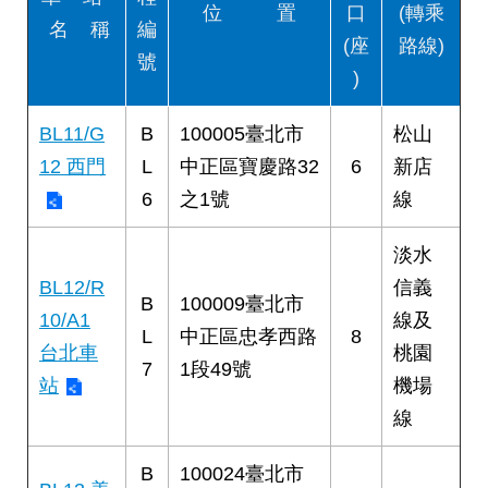
位 置
口
(轉乘
絡
名 稱
編
我
(座
路線)
號
們
)
陳
BL11/G
B
100005臺北市
松山
情
系
12 西門
L
中正區寶慶路32
6
新店
統
6
之1號
線
相
淡水
關
BL12/R
信義
連
B
100009臺北市
結
10/A1
線及
L
中正區忠孝西路
8
台北車
桃園
臺
7
1段49號
站
機場
北
市
線
政
府
B
100024臺北市