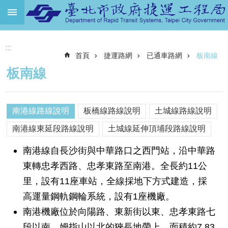
跳到主要內容區塊
進
:::
階
首頁
捷運路網
已通車路網
板南線
搜
尋
板南線
機
關
介
南港線路線說明
板橋線路線說明
土城線路線說明
紹
南港線東延段路線說明
土城線延伸頂埔段路線說明
捷
南港線自長沙街與中華路口之西門站，沿中華路
運
路
東轉忠孝西路、忠孝東路至南港。全長約11公
網
里，設有11座車站，全線採地下方式建造，採
高運量鋼軌鋼輪系統，設有1座機廠。
土
地
南港機廠位於向陽路、東新街以東、忠孝東路七
開
段以南、姆指山以北的狹長地帶上，面積約7.83