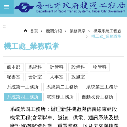
跳到主要內容區塊
進
:::
階
首頁
機關介紹
業務職掌
機電系統工程處
搜
尋
機工處_業務職掌
機工處_業務職掌
機
關
介
處本部
系統科
計管科
設備科
物管科
紹
秘書室
會計室
人事室
政風室
捷
運
系統第一工務所
系統第二工務所
系統第三工務所
路
系統第四工務所
電扶梯工務所
自動收費工務所
網
系統第四工務所：辦理新莊機廠與信義線東延段
土
地
機電工程(含電聯車、號誌、供電、通訊系統及機
開
廠設施)等監造作業、重置業務，以及未來與捷運