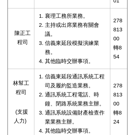
01
網
站
襄理工務所業務。
導
278
主持或出席業務有關會
覽
813
陳正工
議。
00
回
程司
信義東延段模擬演練業
轉8
首
務。
頁
54
其他臨時交辦事項。
English
信義東延段通訊系統工程
林幫工
陳
司及履約監造業務。
278
情
程司
通訊系統工程電話、時
813
系
統
鐘、閉路系統業務主辦。
00
(支援
通訊系統設備財產檢查作
轉8
常
人力)
業業務主辦。
24
見
其他臨時交辦事項。
問