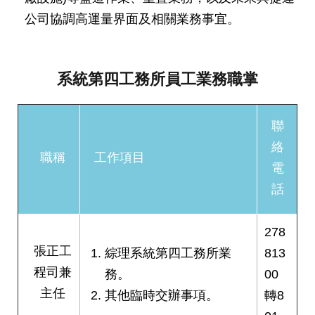
發
公司協調高運量界面及相關業務事宜。
便
民
服
務
系統第四工務所員工業務職掌
人
文
聯
關
絡
懷
職稱
工作項目
電
廉
話
政
平
臺
278
張正工
捷
綜理系統第四工務所業
813
影
程司兼
務。
00
視
主任
其他臨時交辦事項。
轉8
界