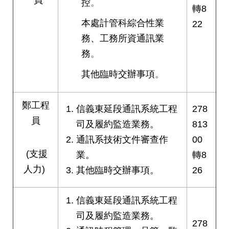
控
。
權
轉8
與
本處計管科綜合性業
22
網
站
務、工務所資通訊業
安
務
。
全
政
其他臨時交辦事項
。
策
政
鄭工程
信義東延段通訊系統工程
278
府
員
司及履約監造業務。
813
網
站
通訊系技術文件審查作
00
資
(支援
業。
轉8
料
開
人力)
其他臨時交辦事項。
26
放
宣
信義東延段通訊系統工程
告
司及履約監造業務。
278
聯