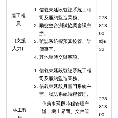
答
信義東延段號誌系統工程
蕭工程
雙
司及履約監造業務。
278
語
員
動態整合測試協調會議主
813
詞
彙
辦。
00
(支援
號誌系統標預算控管、計
轉8
臺
人力)
價事宜。
32
北
通
其他臨時交辦事項。
台
信義東延段號誌系統工程
北
司及履約監造業務。
服
信義東延段月臺門系統主
務
通
辦、號誌系統時程管理。
278
信義東延段時程管理主
813
隱
林工程
辦、機土界面、文件管
私
00
員