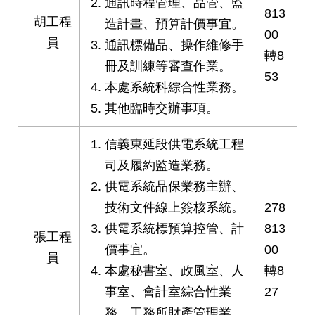
通訊時程管理、品管、監
絡
813
胡工程
造計畫、預算計價事宜。
我
00
們
員
通訊標備品、操作維修手
轉8
冊及訓練等審查作業。
53
陳
本處系統科綜合性業務。
情
系
其他臨時交辦事項。
統
信義東延段供電系統工程
相
司及履約監造業務。
關
供電系統品保業務主辦、
連
結
技術文件線上簽核系統。
278
供電系統標預算控管、計
813
張工程
臺
價事宜。
00
北
員
市
本處秘書室、政風室、人
轉8
政
事室、會計室綜合性業
27
府
務，工務所財產管理業