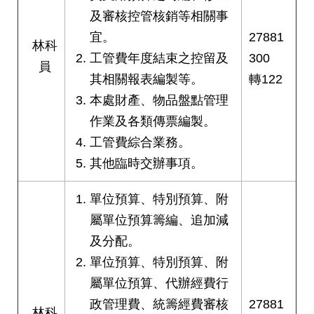
及審核控管核銷等相關事
網
站
宜。
27881
林科
導
工管費年度結束之控留及
300
覽
員
其相關報表編製等。
轉122
回
本處財產、物品盤點管理
首
作業及各類傳票編製。
頁
工管費綜合業務。
English
其他臨時交辦事項。
陳
單位預算、特別預算、附
情
屬單位預算籌編、追加減
系
統
及分配。
單位預算、特別預算、附
常
屬單位預算、代辦經費行
見
政管理費、統籌經費審核
27881
問
林科