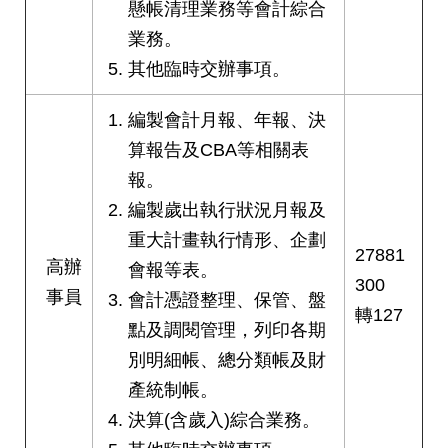
權
懸帳清理業務等會計綜合
與
業務。
網
其他臨時交辦事項。
站
安
全
編製會計月報、年報、決
政
算報告及CBA等相關表
策
報。
政
編製歲出執行狀況月報及
府
重大計畫執行情形、企劃
網
27881
高辦
站
會報等表。
300
資
事員
會計憑證整理、保管、盤
料
轉127
點及調閱管理，列印各期
開
放
別明細帳、總分類帳及財
宣
產統制帳。
告
決算(含歲入)綜合業務。
聯