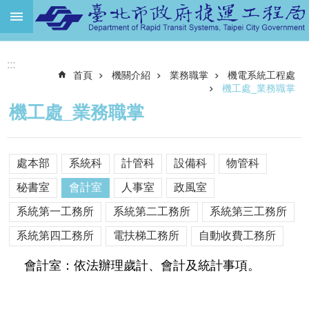
跳到主要內容區塊
進
:::
階
首頁
機關介紹
業務職掌
機電系統工程處
搜
尋
機工處_業務職掌
機工處_業務職掌
機
關
介
處本部
系統科
計管科
設備科
物管科
紹
秘書室
會計室
人事室
政風室
捷
運
系統第一工務所
系統第二工務所
系統第三工務所
路
系統第四工務所
電扶梯工務所
自動收費工務所
網
會計室：依法辦理歲計、會計及統計事項。
土
地
開