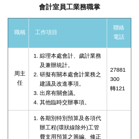
發
會計室員工業務職掌
便
民
服
聯絡
職稱
工作項目
務
電話
人
文
綜理本處會計、歲計業務
關
及兼辦統計。
懷
27881
周主
研擬有關本處會計業務之
廉
300
任
建議及改進事項。
政
轉121
平
出席有關會議。
臺
其他臨時交辦事項。
捷
影
各期別特別預算及各項代
視
辦工程(環狀線除外)工管
界
費支用預算之籌編、修正