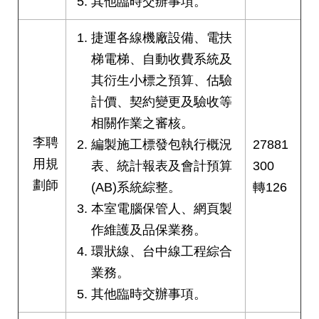
其他臨時交辦事項。
絡
我
捷運各線機廠設備、電扶
們
梯電梯、自動收費系統及
陳
其衍生小標之預算、估驗
情
計價、契約變更及驗收等
系
相關作業之審核。
統
李聘
編製施工標發包執行概況
27881
相
用規
表、統計報表及會計預算
300
關
劃師
(AB)系統綜整。
轉126
連
結
本室電腦保管人、網頁製
作維護及品保業務。
臺
環狀線、台中線工程綜合
北
市
業務。
政
其他臨時交辦事項。
府