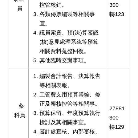
答
控管核銷。
300
員
各類傳票編製等相關事
轉123
雙
宜。
語
詞
議員索資、預(決)算審議
彙
(核)意見處理系統等預算
相關資料蒐整回復。
臺
北
其他臨時交辦事項。
通
編製會計報告、決算報告
台
等相關表報。
北
工管費支用預算籌編、修
服
務
正及審核控管等相關事。
蔡
通
27881
預算保留、年度預算執行
科員
300
檢討及其相關事宜。
轉129
隱
審計處查核、內部審核、
私