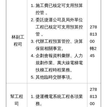
施工費已核定可支用預算
網
站
控管 。
導
委託捷運公司及局外單位
覽
工程已核定可支用預算控
278
回
管 。
813
林副工
首
代辦工程預算管控、決算
00
頁
程司
保留相關事宜。
轉2
English
企劃會報資料彙辦、人力
45
規劃作業、萬大線電梯電
陳
扶梯工程時程業務。
情
系
其他臨時交辦事項。
統
278
常
幫工程
捷運機電系統工程各項業
813
見
司
務。
00
問