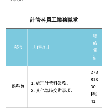
發
便
民
計管科員工業務職掌
服
務
聯
人
文
絡
關
職稱
工作項目
電
懷
話
廉
政
平
278
臺
813
綜理計管科業務。
侯科長
捷
00
其他臨時交辦事項。
影
轉2
視
41
界