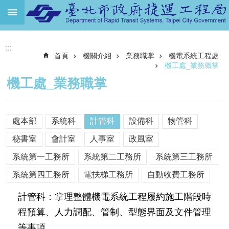
跳到主要內容區塊
進
:::
階
首頁
機關介紹
業務職掌
機電系統工程處
搜
尋
機工處_業務職掌
機工處_業務職掌
機
關
介
處本部
系統科
計管科
設備科
物管科
紹
秘書室
會計室
人事室
政風室
捷
運
系統第一工務所
系統第二工務所
系統第三工務所
路
系統第四工務所
電扶梯工務所
自動收費工務所
網
計管科：掌理整體機電系統工程履約施工階段時
土
地
程預算、人力調配、管制、型態界面及文件管理
開
等事項。