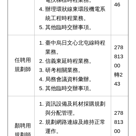
權
46
與
辦理環狀線東環段機電系
網
統工程時程業務。
站
其他臨時交辦事項。
安
全
政
臺中烏日文心北屯線時程
策
278
業務。
813
任聘用
信義東延時程業務。
政
00
府
規劃師
研考相關業務。
轉2
網
局務會議資料彙辦。
站
43
資
其他臨時交辦事項。
料
開
資訊設備及耗材採購規劃
放
與分配管理。
278
宣
告
規劃網路連線及維持正常
813
顏聘用
運作。
00
規劃師
聯