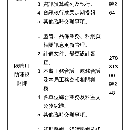
資訊預算編列及執行。
轉2
絡
我
資訊執行成果定期提報。
64
們
其他臨時交辦事項。
陳
型管、品保業務、科網頁
情
系
相關訊息更新管理。
統
計價文件、變更設計審
278
查。
相
陳聘用
813
本處工務會議、處務會議
關
助理規
00
連
及本局工務會報相關業
劃師
結
轉2
務。
48
各單位綜合業務及科室文
臺
北
公務綜辦。
市
其他臨時交辦事項。
政
府
初期路網、後續路網及代