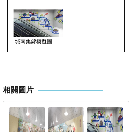
答
雙
語
詞
彙
城南集錦模擬圖
臺
北
通
台
北
相關圖片
服
務
通
隱
私