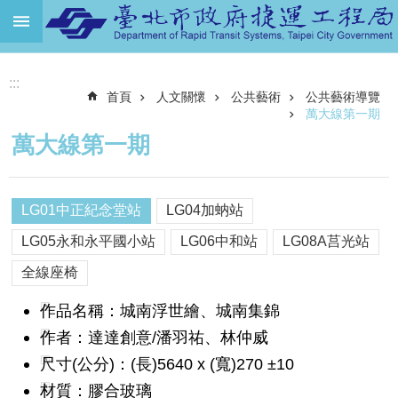
跳到主要內容區塊
進
:::
階
首頁
人文關懷
公共藝術
公共藝術導覽
搜
尋
萬大線第一期
萬大線第一期
機
關
介
LG01中正紀念堂站
LG04加蚋站
紹
LG05永和永平國小站
LG06中和站
LG08A莒光站
捷
運
全線座椅
路
網
作品名稱：城南浮世繪、城南集錦
作者：達達創意/潘羽祐、林仲威
土
地
尺寸(公分)：(長)5640 x (寬)270 ±10
開
材質：膠合玻璃