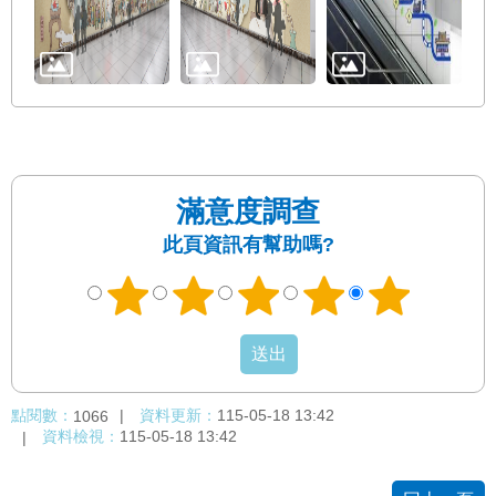
權
與
網
站
安
全
政
策
滿意度調查
政
此頁資訊有幫助嗎?
府
網
站
資
料
開
放
宣
點閱數：
資料更新：
115-05-18 13:42
1066
告
資料檢視：
115-05-18 13:42
聯