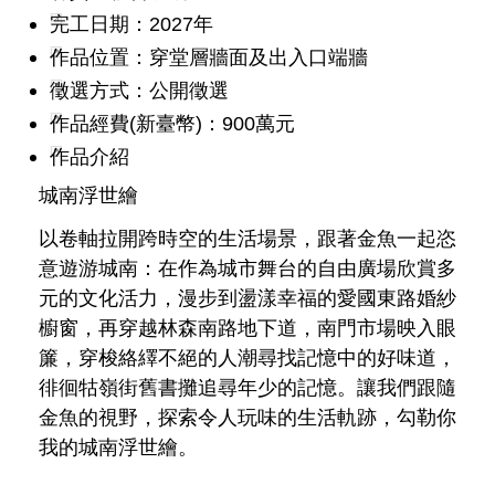
發
完工日期：2027年
便
作品位置：穿堂層牆面及出入口端牆
民
徵選方式：公開徵選
服
務
作品經費(新臺幣)：900萬元
作品介紹
人
文
城南浮世繪
關
懷
以卷軸拉開跨時空的生活場景，跟著金魚一起恣
意遊游城南：在作為城市舞台的自由廣場欣賞多
廉
元的文化活力，漫步到盪漾幸福的愛國東路婚紗
政
平
櫥窗，再穿越林森南路地下道，南門市場映入眼
臺
簾，穿梭絡繹不絕的人潮尋找記憶中的好味道，
徘徊牯嶺街舊書攤追尋年少的記憶。讓我們跟隨
捷
金魚的視野，探索令人玩味的生活軌跡，勾勒你
影
視
我的城南浮世繪。
界