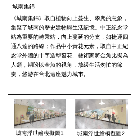
城南集錦
網
站
《城南集錦》取自植物向上蔓生、攀爬的意象，
導
覽
集聚了城南的歷史建物與生活記憶。中正紀念堂
站為重要的轉乘站，向上蔓延的分支，如捷運四
回
通八達的路線；作品中小黃花元素，取自中正紀
首
念堂外牆的十字造型窗花。藝術家將金魚比擬為
頁
人類，期盼以金魚的視角，放緩生活匆忙的節
English
奏，悠游在台北這座魅力城市。
陳
情
系
統
常
見
城南浮世繪模擬圖1
城南浮世繪模擬圖2
問