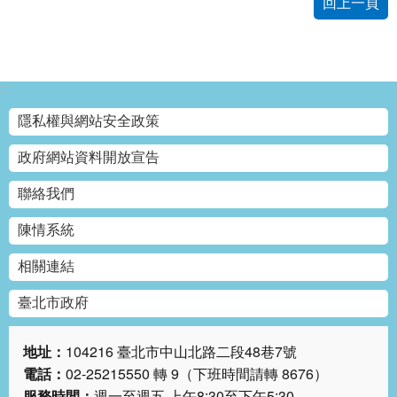
回上一頁
絡
我
們
:::
陳
情
隱私權與網站安全政策
系
統
政府網站資料開放宣告
聯絡我們
相
關
陳情系統
連
結
相關連結
臺
臺北市政府
北
市
地址：
104216 臺北市中山北路二段48巷7號
政
電話：
02-25215550 轉 9（下班時間請轉 8676）
府
服務時間：
週一至週五 上午8:30至下午5:30，