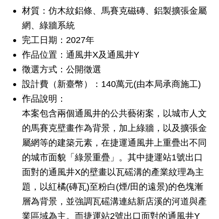
發
材質：仿木紋鋁條、馬賽克磁磚、鋁製擴張金屬
便
網、綠牆系統
民
完工日期：2027年
服
務
作品位置：通風井X及通風井Y
徵選方式：公開徵選
人
文
設計費（新臺幣）：140萬元(由本局承商施工)
關
作品說明：
懷
本案包含兩個通風井的公共藝術案，以城市人文
廉
的馬賽克壁畫作為背景，加上綠牆，以及擴張金
政
屬網等的建築元素，在捷運通風井上重疊出不同
平
臺
的城市面貌「綠景重疊」。其中捷運站1號出口
面對的通風井X的壁畫以瓦磘溝的產業紋理為主
捷
影
題，以紅橘(磚瓦)至粉白(煙/田的遠景)的色塊漸
視
層為背景，並強調瓦磘溝連結新店溪的河道與產
界
業區域為主。而捷運站2號出口面對的通風井Y