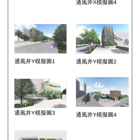
通風井X模擬圖4
答
雙
語
詞
彙
臺
通風井Y模擬圖1
北
通風井Y模擬圖2
通
台
北
服
務
通
通風井Y模擬圖3
通風井Y模擬圖4
隱
私