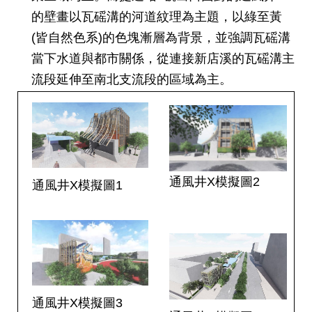
的壁畫以瓦磘溝的河道紋理為主題，以綠至黃
網
站
(皆自然色系)的色塊漸層為背景，並強調瓦磘溝
導
當下水道與都市關係，從連接新店溪的瓦磘溝主
覽
流段延伸至南北支流段的區域為主。
回
首
頁
English
通風井X模擬圖2
通風井X模擬圖1
陳
情
系
統
常
見
通風井X模擬圖3
問