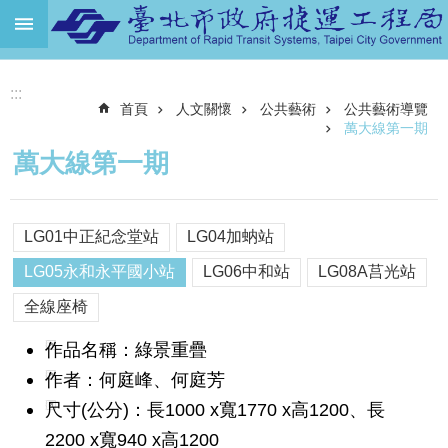
跳到主要內容區塊
進
:::
階
首頁
人文關懷
公共藝術
公共藝術導覽
搜
尋
萬大線第一期
萬大線第一期
機
關
介
LG01中正紀念堂站
LG04加蚋站
紹
LG05永和永平國小站
LG06中和站
LG08A莒光站
捷
運
全線座椅
路
網
作品名稱：綠景重疊
作者：何庭峰、何庭芳
土
地
尺寸(公分)：長1000 x寬1770 x高1200、長
開
2200 x寬940 x高1200