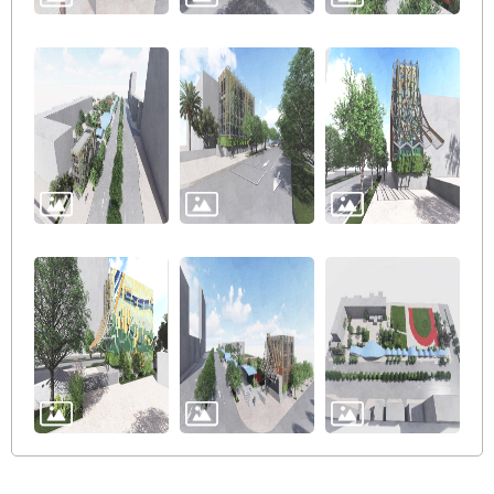
絡
我
們
陳
情
系
統
相
關
連
結
臺
北
市
政
府