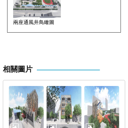
權
與
網
站
兩座通風井鳥瞰圖
安
全
政
策
政
府
相關圖片
網
站
資
料
開
放
宣
告
聯