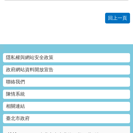
網
站
回上一頁
導
覽
回
:::
首
頁
隱私權與網站安全政策
English
政府網站資料開放宣告
聯絡我們
陳
情
陳情系統
系
統
相關連結
常
臺北市政府
見
問