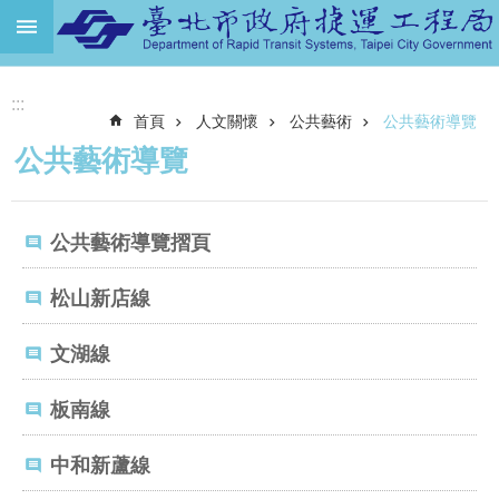
跳到主要內容區塊
進
:::
階
首頁
人文關懷
公共藝術
公共藝術導覽
搜
尋
公共藝術導覽
機
關
公共藝術導覽摺頁
介
紹
松山新店線
捷
運
文湖線
路
網
板南線
土
地
中和新蘆線
開