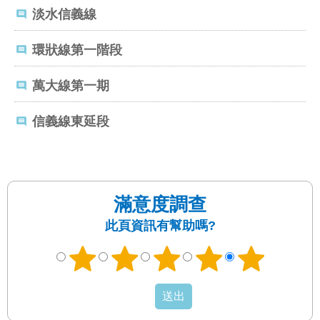
發
淡水信義線
便
民
環狀線第一階段
服
務
萬大線第一期
人
文
信義線東延段
關
懷
廉
政
滿意度調查
平
此頁資訊有幫助嗎?
臺
捷
影
視
界