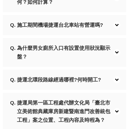
發
何？如何計算？
便
民
服
施工期間機場捷運台北車站有營運嗎?
務
人
為什麼男女廁所入口有設置使用狀況顯示
文
關
盤？
懷
廉
政
捷運北環段路線經過哪裡?何時開工?
平
臺
捷運局第一區工程處代辦文化局「臺北市
捷
影
立美術館典藏庫房新建暨南進門改善統包
視
工程」案之位置、工程內容及時程為？
界