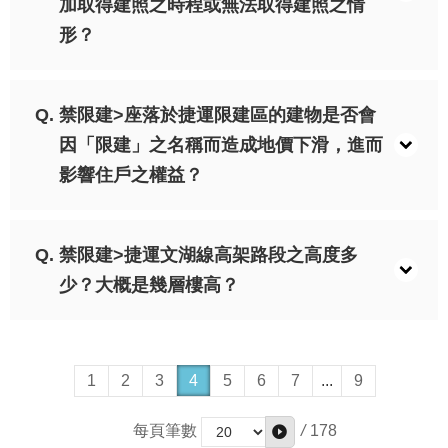
加取得建照之時程或無法取得建照之情
絡
形？
我
們
陳
禁限建>座落於捷運限建區的建物是否會
情
因「限建」之名稱而造成地價下滑，進而
系
統
影響住戶之權益？
相
關
禁限建>捷運文湖線高架路段之高度多
連
少？大概是幾層樓高？
結
臺
北
市
1
2
3
4
5
6
7
...
9
政
府
/
178
每頁筆數