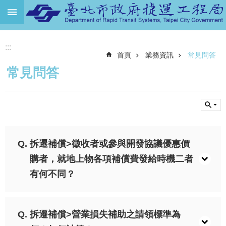
跳到主要內容區塊
進
:::
階
首頁
業務資訊
常見問答
搜
尋
常見問答
機
關
介
紹
捷
拆遷補償>徵收者或參與開發協議優惠價
運
購者，就地上物各項補償費發給時機二者
路
網
有何不同？
土
地
拆遷補償>營業損失補助之請領標準為
開