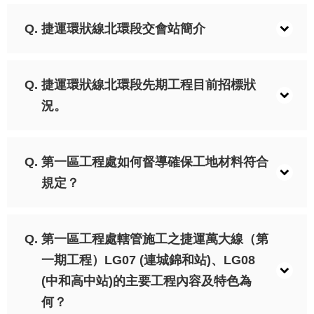
答
捷運環狀線北環段交會站簡介
雙
語
詞
捷運環狀線北環段先期工程目前招標狀
彙
況。
臺
北
通
第一區工程處如何督導確保工地材料符合
規定？
台
北
服
務
第一區工程處轄管施工之捷運萬大線（第
通
一期工程）LG07 (連城錦和站)、LG08
(中和高中站)的主要工程內容及特色為
隱
何？
私