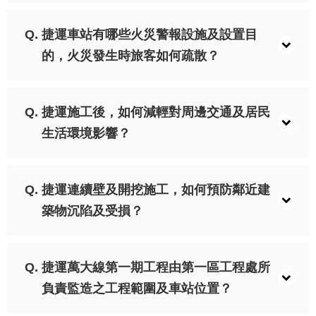
網
站
捷運車站有哪些火災警報設施及設置目
導
的，火災發生時旅客如何疏散？
覽
回
捷運施工後，如何減輕對周邊交通及居民
首
頁
生活環境影響？
English
捷運連續壁及開挖施工，如何預防鄰近建
陳
築物沉陷及受損？
情
系
統
捷運萬大線第一期工程由第一區工程處所
常
負責監造之工程範圍及車站位置？
見
問