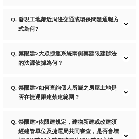
權
與
網
發現工地鄰近周邊交通或環保問題通報方
站
安
式為何?
全
政
策
禁限建>大眾捷運系統兩側禁建限建辦法
的法源依據為何？
政
府
網
站
禁限建>如何查詢個人所屬之房屋土地是
資
料
否在捷運限建禁建範圍？
開
放
宣
告
禁限建>依限建規定，建物新建或改建須
經建管單位及捷運局共同審查，是否會增
聯