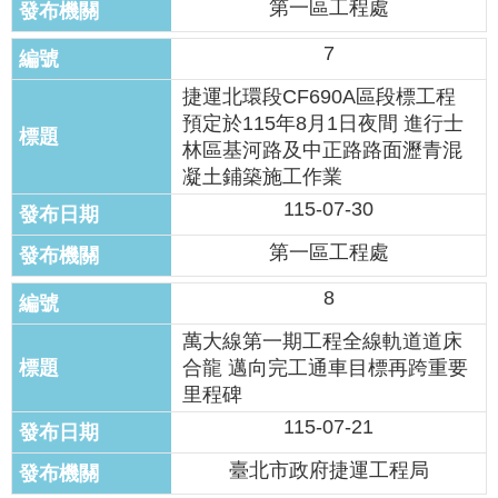
第一區工程處
答
7
雙
語
捷運北環段CF690A區段標工程
詞
預定於115年8月1日夜間 進行士
彙
林區基河路及中正路路面瀝青混
凝土鋪築施工作業
臺
115-07-30
北
通
第一區工程處
台
8
北
萬大線第一期工程全線軌道道床
服
務
合龍 邁向完工通車目標再跨重要
通
里程碑
115-07-21
隱
臺北市政府捷運工程局
私