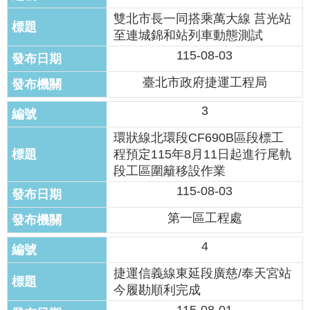
發
雙北市長一同搭乘萬大線 莒光站
便
至連城錦和站列車動態測試
民
115-08-03
服
務
臺北市政府捷運工程局
人
3
文
關
環狀線北環段CF690B區段標工
懷
程預定115年8月11日起進行尾軌
段工區圍籬移設作業
廉
政
115-08-03
平
第一區工程處
臺
4
捷
影
捷運信義線東延段廣慈/奉天宮站
視
今履勘順利完成
界