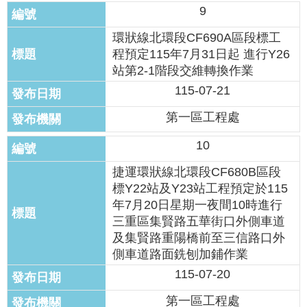
權
9
與
網
環狀線北環段CF690A區段標工
站
程預定115年7月31日起 進行Y26
安
站第2-1階段交維轉換作業
全
政
115-07-21
策
第一區工程處
政
10
府
網
捷運環狀線北環段CF680B區段
站
標Y22站及Y23站工程預定於115
資
年7月20日星期一夜間10時進行
料
三重區集賢路五華街口外側車道
開
及集賢路重陽橋前至三信路口外
放
側車道路面銑刨加鋪作業
宣
告
115-07-20
第一區工程處
聯