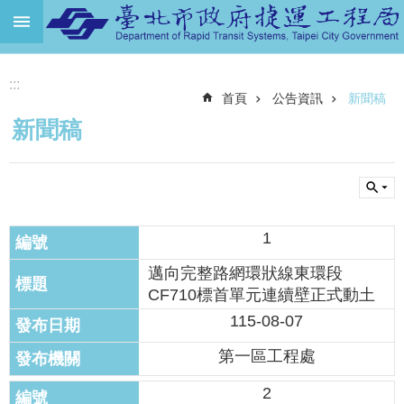
跳到主要內容區塊
進
:::
階
首頁
公告資訊
新聞稿
搜
尋
新聞稿
機
關
介
紹
1
捷
運
邁向完整路網環狀線東環段
路
CF710標首單元連續壁正式動土
網
115-08-07
土
第一區工程處
地
開
2