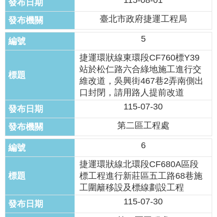
115-08-01
網
臺北市政府捷運工程局
站
導
5
覽
捷運環狀線東環段CF760標Y39
回
站於松仁路六合綠地施工進行交
首
維改道，吳興街467巷2弄南側出
頁
口封閉，請用路人提前改道
115-07-30
English
第二區工程處
陳
6
情
系
捷運環狀線北環段CF680A區段
統
標工程進行新莊區五工路68巷施
工圍籬移設及標線劃設工程
常
見
115-07-30
問