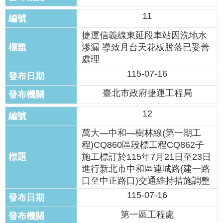
絡
11
我
們
捷運信義線東延段車站因洗地水
滲漏 導致月台天花板脫落已妥善
陳
處理
情
115-07-16
系
統
臺北市政府捷運工程局
相
12
關
連
萬大—中和—樹林線(第一期工
結
程)CQ860區段標工程CQ862子
施工標訂於115年7月21日至23日
臺
進行新北市中和區連城路(建一路
北
口至中正路口)交通維持措施調整
市
115-07-16
政
府
第一區工程處