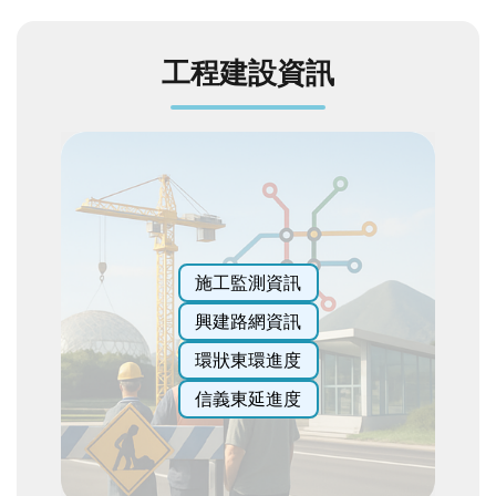
發
便
工程建設資訊
民
服
務
人
文
關
懷
廉
施工監測資訊
政
興建路網資訊
平
臺
環狀東環進度
捷
信義東延進度
影
視
界