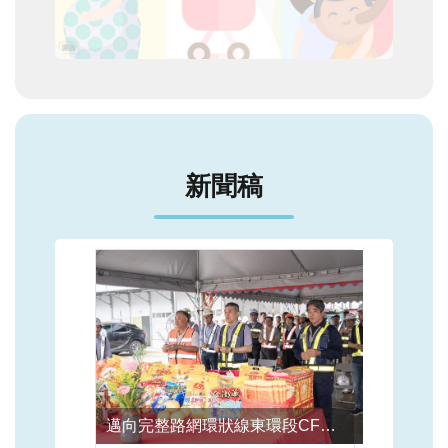
新聞稿
邁向完整路網環狀線東環段CF710標首單元連續壁正式動土