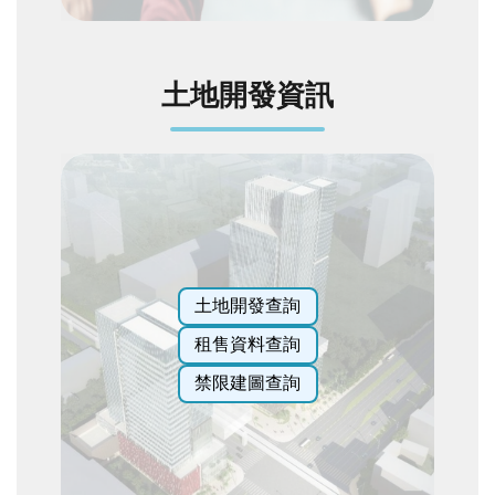
詞
彙
臺
土地開發資訊
北
通
台
北
服
務
通
土地開發查詢
租售資料查詢
隱
私
禁限建圖查詢
權
與
網
站
安