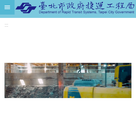
跳到主要內容區塊
進
:::
階
搜
尋
機
關
介
紹
捷
運
路
網
土
地
開