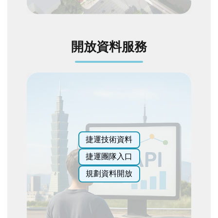
全
政
策
開放資料服務
政
府
網
站
資
料
開
放
宣
捷運技術資料
告
捷運團隊入口
聯
規劃資料開放
絡
我
們