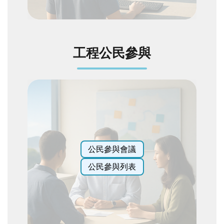
陳
情
系
統
工程公民參與
相
關
連
結
臺
北
市
公民參與會議
政
府
公民參與列表