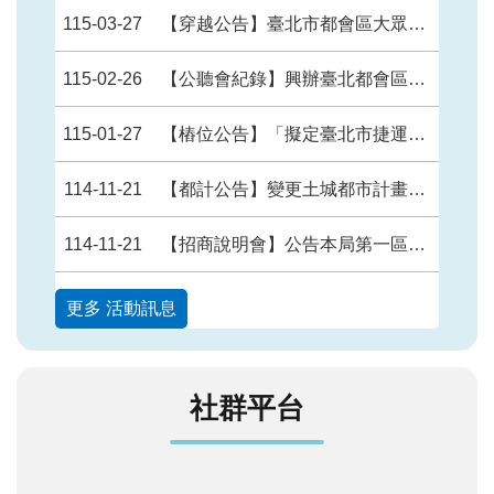
115-03-27
【穿越公告】臺北市都會區大眾捷運系統環狀線東環段工程Y35（不含）～Y01（不含）穿越公、私有土地之地下部分使用空間範圍
115-02-26
【公聽會紀錄】興辦臺北都會區大眾捷運系統萬大—中和—樹林線（第二 期工程） LG20站捷運系統用地（捷二）第4次公聽會會議紀錄
115-01-27
【樁位公告】「擬定臺北市捷運系統環狀線東環段路線捷運開發區細部計畫案」樁位公告圖、樁位圖及樁位坐標表
114-11-21
【都計公告】變更土城都市計畫（配合捷運萬大－中和－樹林線第二期路線）LG11站（出入口B）主要計畫案
114-11-21
【招商說明會】公告本局第一區工程處114年8月22日召開「臺北捷運環狀線東環段CF720及CF740區段標污水管網遷建工程招商說明會」會議紀錄及簡報。
更多 活動訊息
社群平台