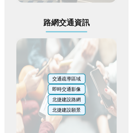
網
站
導
路網交通資訊
覽
English
陳
情
系
統
交通疏導區域
常
即時交通影像
見
北捷建設路網
問
答
北捷建設願景
雙
語