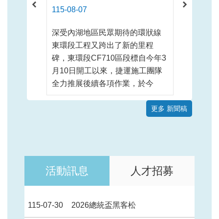
115-08-07
115-08-0
深受內湖地區民眾期待的環狀線
臺北市捷
東環段工程又跨出了新的里程
一期）工
碑，東環段CF710區段標自今年3
今年5月
月10日開工以來，捷運施工團隊
工程由土
全力推展後續各項作業，於今
合驗證的
（7）日臺北市政府捷運工程局在
萬安與新
內湖大港墘公園進行Y32站首單元
更多 新聞稿
同搭乘測
連續壁動土祈福儀式，祈求工程
車主線動
順利平安，如期如質施工，展現
慰勉工程
捷運施工團隊攜手合作的精神，
辛勞。蔣
也感謝市民 ...更多
試的展開 
活動訊息
人才招募
115-07-30
2026總統盃黑客松