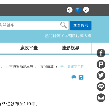
小
中
大
進階搜尋
熱門關鍵字
環狀線
萬大線
廉政平臺
捷影視界
北市捷運局局本部
特別預算
臺北捷運第二期
料僅發布至110年。