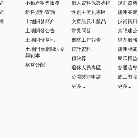
網
不動產租售服務
個人資料保護專區
規劃資料
網
租售資料查詢
性別主流化專區
捷運團隊
網
土地開發簡介
文宣品及出版品
技術資料
土地開發公告
常見問答
禁限建公
土地開發基地
機關工作報告
檔案服務
土地開發相關法令
統計資料
捷運相關
與範本
預決算
民眾權益
權益分配
退休人員專區
交通疏導
公開閱覽申請
施工階段
更多...
更多...