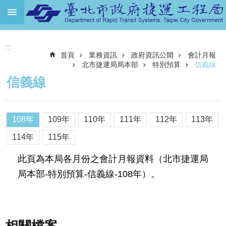
跳到主要內容區塊
進
:::
階
首頁
業務資訊
政府資訊公開
會計月報
搜
尋
北市捷運局局本部
特別預算
信義線
信義線
機
關
介
108年
109年
110年
111年
112年
113年
紹
114年
115年
捷
運
此頁為本局各月份之會計月報資料（北市捷運局
路
局本部-特別預算-信義線-108年）。
網
土
地
開