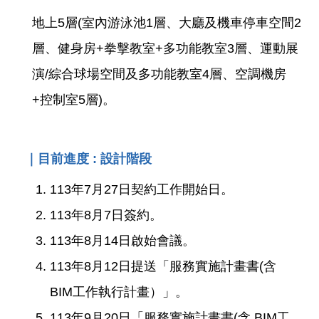
權
與
地上5層(室內游泳池1層、大廳及機車停車空間2
網
層、健身房+拳擊教室+多功能教室3層、運動展
站
安
演/綜合球場空間及多功能教室4層、空調機房
全
政
+控制室5層)。
策
政
｜目前進度 : 設計階段
府
網
113年7月27日契約工作開始日。
站
資
113年8月7日簽約。
料
開
113年8月14日啟始會議。
放
宣
113年8月12日提送「服務實施計畫書(含
告
BIM工作執行計畫）」。
聯
113年9月20日「服務實施計畫書(含 BIM工