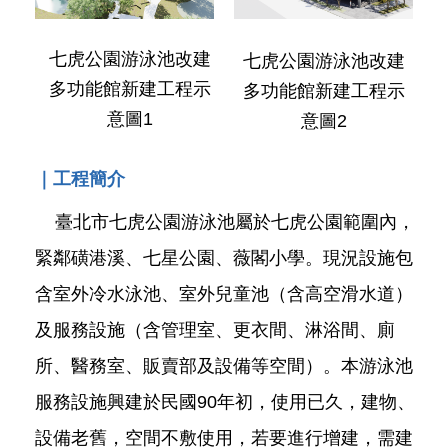
發
便
七虎公園游泳池改建
七虎公園游泳池改建
民
服
多功能館新建工程示
多功能館新建工程示
務
意圖1
意圖2
人
文
｜工程簡介
關
懷
臺北市七虎公園游泳池屬於七虎公園範圍內，
廉
緊鄰磺港溪、七星公園、薇閣小學。現況設施包
政
含室外冷水泳池、室外兒童池（含高空滑水道）
平
臺
及服務設施（含管理室、更衣間、淋浴間、廁
捷
所、醫務室、販賣部及設備等空間）。本游泳池
影
視
服務設施興建於民國90年初，使用已久，建物、
界
設備老舊，空間不敷使用，若要進行增建，需建