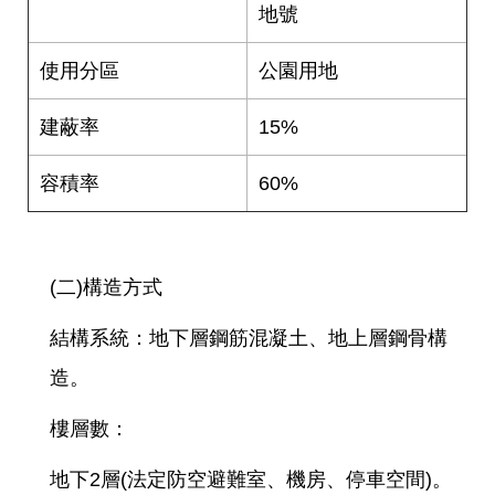
答
地號
雙
使用分區
公園用地
語
詞
建蔽率
15%
彙
容積率
60%
臺
北
通
(二)構造方式
台
北
結構系統：地下層鋼筋混凝土、地上層鋼骨構
服
務
造。
通
樓層數：
隱
私
地下2層(法定防空避難室、機房、停車空間)。