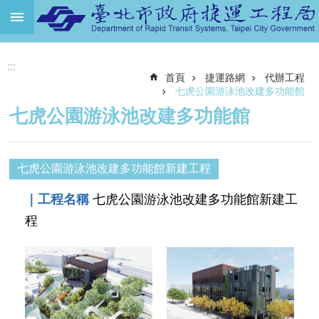
跳到主要內容區塊
進
:::
階
首頁
捷運路網
代辦工程
搜
尋
七虎公園游泳池改建多功能館
七虎公園游泳池改建多功能館
機
關
介
七虎公園游泳池改建多功能館新建工程
紹
｜工程名稱
七虎公園游泳池改建多功能館新建工
捷
運
程
路
網
土
地
開