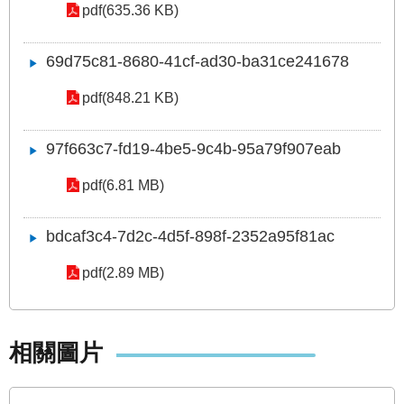
pdf(635.36 KB)
69d75c81-8680-41cf-ad30-ba31ce241678
pdf(848.21 KB)
97f663c7-fd19-4be5-9c4b-95a79f907eab
pdf(6.81 MB)
bdcaf3c4-7d2c-4d5f-898f-2352a95f81ac
pdf(2.89 MB)
相關圖片