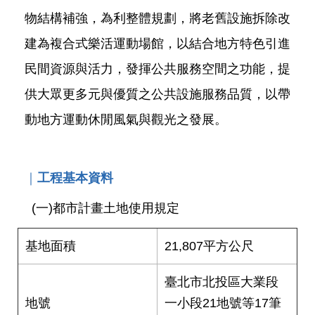
網
物結構補強，為利整體規劃，將老舊設施拆除改
站
建為複合式樂活運動場館，以結合地方特色引進
導
覽
民間資源與活力，發揮公共服務空間之功能，提
供大眾更多元與優質之公共設施服務品質，以帶
回
首
動地方運動休閒風氣與觀光之發展。
頁
English
｜
工程基本資料
陳
(一)都市計畫土地使用規定
情
系
統
基地面積
21,807平方公尺
常
臺北市北投區大業段
見
地號
一小段21地號等17筆
問