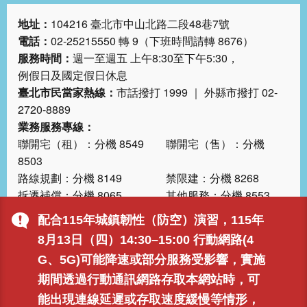
地址：
104216 臺北市中山北路二段48巷7號
電話：
02-25215550 轉 9（下班時間請轉 8676）
服務時間：
週一至週五 上午8:30至下午5:30，
例假日及國定假日休息
臺北市民當家熱線：
市話撥打 1999 ｜ 外縣市撥打 02-
2720-8889
業務服務專線：
聯開宅（租）：分機 8549 聯開宅（售）：分機
8503
路線規劃：分機 8149 禁限建：分機 8268
拆遷補償：分機 8065 其他服務：分機 8553、
8555、8565
配合115年城鎮韌性（防空）演習，115年
更新日期
115-08-11
8月13日（四）14:30–15:00 行動網路(4
瀏覽人次
8915
G、5G)可能降速或部分服務受影響，實施
期間透過行動通訊網路存取本網站時，可
能出現連線延遲或存取速度緩慢等情形，