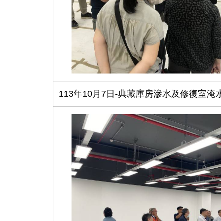
113年10月7日-典藏庫房滲水及修復室淹