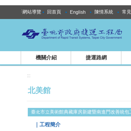
跳到主要內容區塊
:::
網站導覽
回首頁
陳情系統
常
English
機關介紹
捷運路網
:::
北美館
臺北市立美術館典藏庫房新建暨南進門改善統包
｜工程簡介