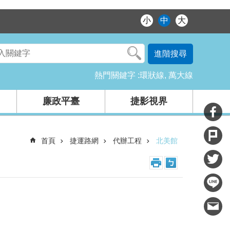
小
中
大
進階搜尋
熱門關鍵字
環狀線
萬大線
廉政平臺
捷影視界
首頁
捷運路網
代辦工程
北美館