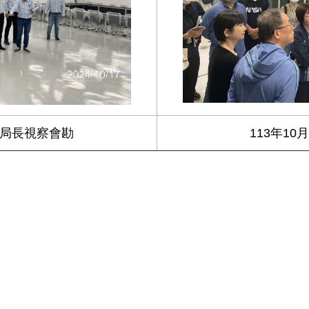
郭副局長視察會勘
113年1