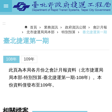
跳到主要內容區塊
進
:::
階
首頁
業務資訊
政府資訊公開
會計月報
搜
尋
北市捷運局局本部
特別預算
臺北捷運第一期
臺北捷運第一期
機
關
介
108年
109年
紹
此頁為本局各月份之會計月報資料（北市捷運局
捷
運
局本部-特別預算-臺北捷運第一期-108年）。本
路
份資料僅發布至109年。
網
土
地
開
相關檔案