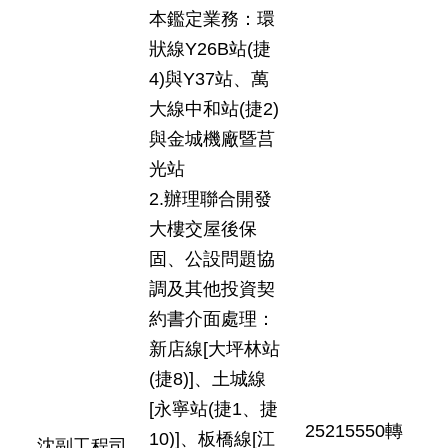
本鑑定業務：環
狀線Y26B站(捷
4)與Y37站、萬
大線中和站(捷2)
與金城機廠暨莒
光站
2.辦理聯合開發
大樓交屋後保
固、公設問題協
調及其他投資契
約書介面處理：
新店線[大坪林站
(捷8)]、土城線
[永寧站(捷1、捷
25215550轉
10)]、板橋線[江
沈副工程司