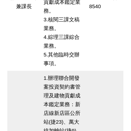
貢獻成本鑑定業
兼課長
8540
務。
3.核閱三課文稿
業務。
4.綜理三課綜合
業務。
5.其他臨時交辦
事項。
1.辦理聯合開發
案投資契約書管
理及建物貢獻成
本鑑定業務：新
店線新店區公所
站(捷23)、萬大
線加蚋站(捷9)