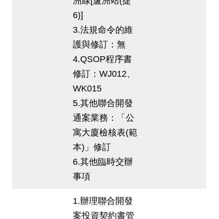
洲線[蘆洲站(捷
6)]
3.法規命令的維
護與修訂：無
4.QSOP程序書
修訂：WJ012、
WK015
5.其他聯合開發
通案業務：「公
寓大廈檢核表(範
本)」修訂
6.其他臨時交辦
事項
1.辦理聯合開發
案投資契約書管