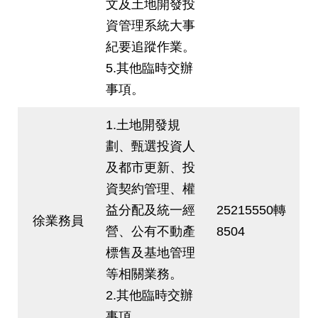
文及土地開發投
權
與
資管理系統大事
網
紀要追蹤作業。
站
安
5.其他臨時交辦
全
事項。
政
策
1.土地開發規
政
劃、甄選投資人
府
及都市更新、投
網
資契約管理、權
站
資
益分配及統一經
25215550轉
料
徐業務員
營、公有不動產
8504
開
放
標售及基地管理
宣
等相關業務。
告
2.其他臨時交辦
聯
事項。