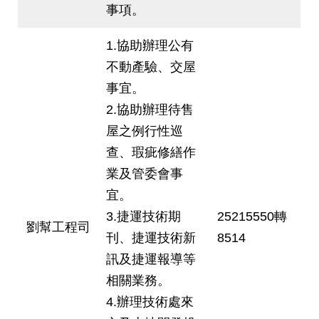
答
事項。
雙
1.協助辦理公有
語
不動產驗、交屋
詞
彙
事宜。
2.協助辦理待售
臺
屋之例行性巡
北
查、瑕疵修繕作
通
業及管委會事
台
宜。
北
3.捷運技術期
25215550轉
服
劉幫工程司
務
刊、捷運技術新
8514
通
訊及捷運報導等
相關業務。
隱
4.辦理技術處來
私