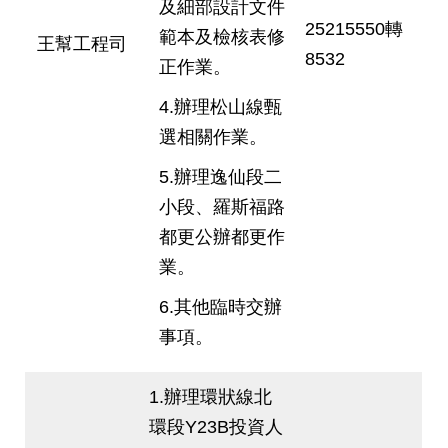
及細部設計文件
25215550轉
範本及檢核表修
王幫工程司
8532
正作業。
4.辦理松山線甄
選相關作業。
5.辦理逸仙段二
小段、羅斯福路
都更公辦都更作
業。
6.其他臨時交辦
事項。
1.辦理環狀線北
環段Y23B投資人