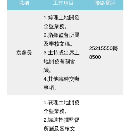
發
職稱
工作項目
聯絡電話
便
1.綜理土地開發
民
服
全盤業務。
務
2.指揮監督所屬
人
及審核文稿。
25215550轉
文
袁處長
3.主持或出席土
關
8500
地開發有關會
懷
議。
廉
4.其他臨時交辦
政
平
事項。
臺
1.襄理土地開發
捷
全盤業務。
影
視
2.協助指揮監督
界
所屬及審核文