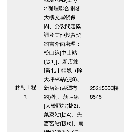
2.辦理聯合開發
大樓交屋後保
固、公設問題協
調及其他投資契
約書介面處理：
松山線[中山站
(捷1)]、新店線
[新北市轄段（除
大坪林站(捷8)、
蔣副工程
新店站(碧潭有
25215550轉
司
約)外]、新莊線
8545
[大橋頭站(捷2)、
菜寮站(捷4)、先
嗇宮站(捷8)]、蘆