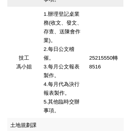
絡
我
1.辦理登記桌業
們
務(收文、發文、
存查、送陳會作
陳
情
業)。
系
2.每日公文稽
統
技工
催。
25215550轉
相
馮小姐
3.每月公文報表
8516
關
製作。
連
結
4.每月代為決行
報表製作。
臺
5.其他臨時交辦
北
事項。
市
政
府
土地規劃課