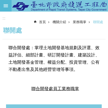
跳到主要內容區塊
:::
進
首頁
機關介紹
業務職掌
聯開處
階
搜
聯開處
尋
機
聯合開發處：掌理土地開發基地規劃及評選、效
關
介
益評估、細部計畫、研訂開發計畫、建築設計、
紹
土地開發基金管理、權益分配、投資管理、公有
捷
不動產出售及其他經營管理等事項。
運
路
網
聯合開發處員工業務職掌
土
地
開