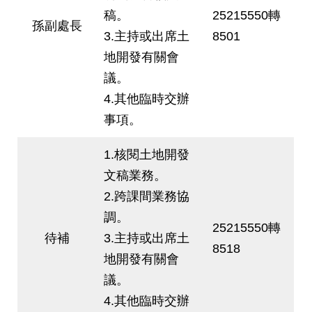
稿。
25215550轉
網
孫副處長
站
3.主持或出席土
8501
導
地開發有關會
覽
議。
回
4.其他臨時交辦
首
事項。
頁
1.核閱土地開發
English
文稿業務。
陳
2.跨課間業務協
情
調。
系
25215550轉
待補
3.主持或出席土
統
8518
地開發有關會
常
議。
見
4.其他臨時交辦
問