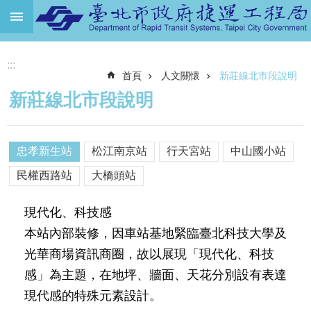
跳到主要內容區塊
進
:::
階
首頁
人文關懷
新莊線北市段說明
搜
尋
新莊線北市段說明
機
關
介
忠孝新生站
松江南京站
行天宮站
中山國小站
紹
民權西路站
大橋頭站
捷
運
現代化、科技感
路
本站內部裝修，因車站基地緊臨臺北科技大學及
網
光華商場資訊商圈，故以展現「現代化、科技
土
感」為主題，在地坪、牆面、天花分別設有表達
地
現代感的特殊元素設計。
開