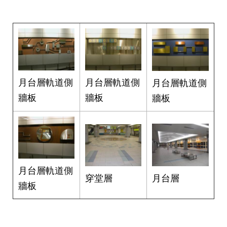
發
便
民
服
務
人
月台層軌道側
月台層軌道側
月台層軌道側
文
關
牆板
牆板
牆板
懷
廉
政
平
臺
月台層軌道側
月台層
穿堂層
捷
牆板
影
視
界