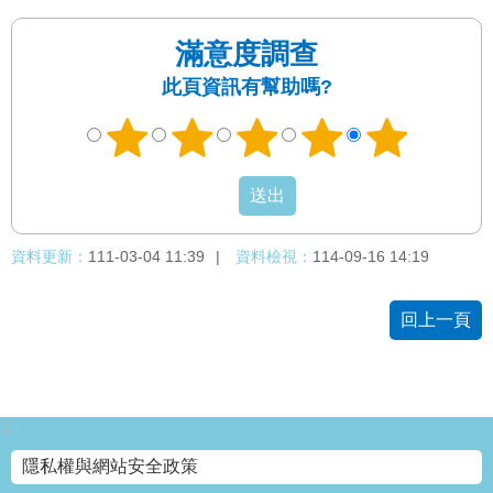
網
滿意度調查
站
導
此頁資訊有幫助嗎?
覽
回
首
頁
English
資料更新：
111-03-04 11:39
資料檢視：
114-09-16 14:19
陳
回上一頁
情
系
統
:::
常
見
隱私權與網站安全政策
問