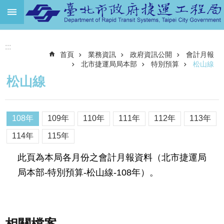
跳到主要內容區塊
進
:::
階
首頁
業務資訊
政府資訊公開
會計月報
搜
尋
北市捷運局局本部
特別預算
松山線
松山線
機
關
介
108年
109年
110年
111年
112年
113年
紹
114年
115年
捷
運
此頁為本局各月份之會計月報資料（北市捷運局
路
局本部-特別預算-松山線-108年）。
網
土
地
開