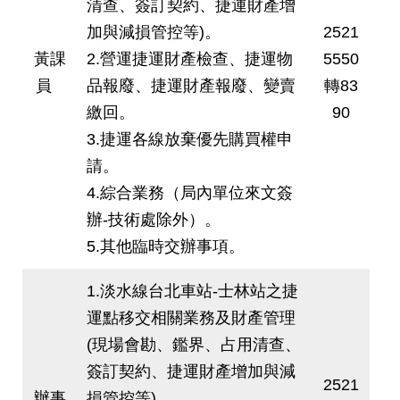
清查、簽訂契約、捷運財產增
加與減損管控等)。
2521
黃課
2.營運捷運財產檢查、捷運物
5550
員
品報廢、捷運財產報廢、變賣
轉83
繳回。
90
3.捷運各線放棄優先購買權申
請。
4.綜合業務（局內單位來文簽
辦-技術處除外）。
5.其他臨時交辦事項。
1.淡水線台北車站-士林站之捷
運點移交相關業務及財產管理
(現場會勘、鑑界、占用清查、
簽訂契約、捷運財產增加與減
2521
辦事
損管控等)。