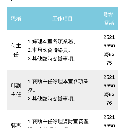
發
便
聯絡
職稱
工作項目
民
電話
服
務
2521
1.綜理本室各項業務。
人
何主
5550
文
2.本局國會聯絡員。
任
轉83
關
3.其他臨時交辦事項。
懷
75
廉
2521
政
1.襄助主任綜理本室各項業
平
邱副
5550
務。
臺
主任
轉83
2.其他臨時交辦事項。
捷
76
影
視
2521
界
1.襄助主任綜理資財室資產
郭專
5550