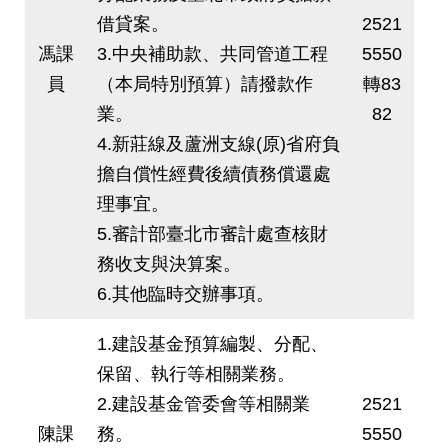
答
借貸案。
2521
馮課
3.中央補助款、共同管道工程
5550
雙
語
員
（本局特別預算）請撥款作
轉83
詞
業。
82
彙
4.新莊線及蘆洲支線(原)省府負
擔自償性經費後續債務償還處
臺
北
理事宜。
通
5.審計部臺北市審計處查核財
務收支與決算案。
台
北
6.其他臨時交辦事項。
服
務
1.建設基金預算編製、分配、
通
保留、執行等相關業務。
2.建設基金管委會等相關業
2521
隱
私
陳課
務。
5550