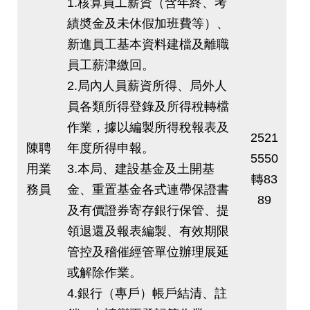
1.核算員工薪資（含年終、考
績奬金及未休假加班費等）、
新進員工基本資料建檔及離職
員工薪津繳回。
2.局內人員薪資所得、局外人
員各類所得登錄及所得稅轉檔
作業，據以編製所得稅報表及
2521
陳聘
年度所得申報。
5550
用業
3.本局、建設基金及土開基
轉83
務員
金、重置基金各式連帶保證書
89
及有價證券寄存銀行保管、提
領退還及報表編製、有效期限
管控及稽催經管單位辦理展延
或解除作業。
4.銀行（專戶）帳戶結清、註