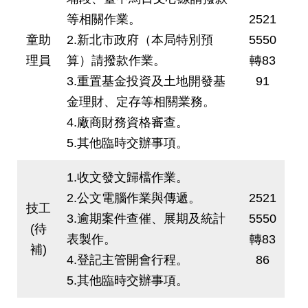
絡
等相關作業。
2521
我
童助
2.新北市政府（本局特別預
5550
們
理員
算）請撥款作業。
轉83
陳
3.重置基金投資及土地開發基
91
情
金理財、定存等相關業務。
系
統
4.廠商財務資格審查。
5.其他臨時交辦事項。
相
關
1.收文發文歸檔作業。
連
結
2.公文電腦作業與傳遞。
2521
技工
3.逾期案件查催、展期及統計
5550
(待
臺
表製作。
轉83
北
補)
4.登記主管開會行程。
86
市
政
5.其他臨時交辦事項。
府