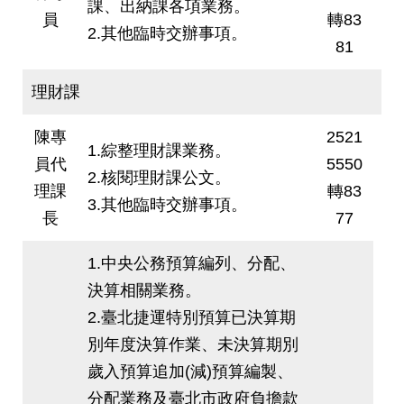
課、出納課各項業務。
員
轉83
網
2.其他臨時交辦事項。
站
81
導
覽
理財課
回
陳專
2521
首
1.綜整理財課業務。
頁
員代
5550
2.核閱理財課公文。
理課
轉83
3.其他臨時交辦事項。
English
長
77
陳
1.中央公務預算編列、分配、
情
決算相關業務。
系
統
2.臺北捷運特別預算已決算期
別年度決算作業、未決算期別
常
歲入預算追加(減)預算編製、
見
問
分配業務及臺北市政府負擔款