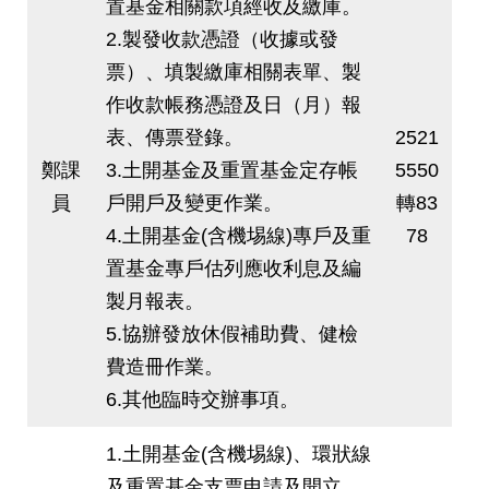
置基金相關款項經收及繳庫。
2.製發收款憑證（收據或發
票）、填製繳庫相關表單、製
作收款帳務憑證及日（月）報
表、傳票登錄。
2521
鄭課
3.土開基金及重置基金定存帳
5550
員
戶開戶及變更作業。
轉83
4.土開基金(含機埸線)專戶及重
78
置基金專戶估列應收利息及編
製月報表。
5.協辦發放休假補助費、健檢
費造冊作業。
6.其他臨時交辦事項。
1.土開基金(含機埸線)、環狀線
及重置基金支票申請及開立、