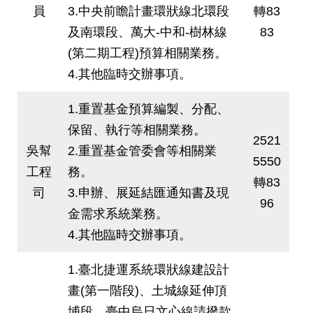
權
員
3.中央前瞻計畫環狀線北環段
轉83
與
及南環段、萬大-中和-樹林線
83
網
站
(第二期工程)預算相關業務。
安
4.其他臨時交辦事項。
全
政
策
1.重置基金預算編製、分配、
保留、執行等相關業務。
2521
政
吳幫
2.重置基金管委會等相關業
府
5550
工程
務。
網
轉83
站
司
3.申辦、展延結匯通知書及現
資
96
金需求系統業務。
料
開
4.其他臨時交辦事項。
放
宣
1.臺北捷運系統環狀線建設計
告
畫(第一階段)、土城線延伸頂
聯
埔段、臺中烏日文心線請撥款