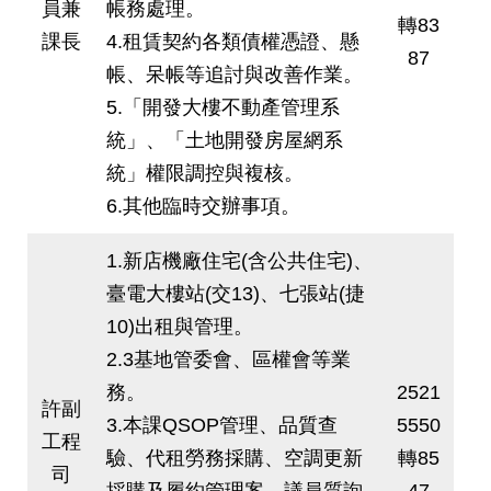
員兼
帳務處理。
轉83
課長
4.租賃契約各類債權憑證、懸
87
帳、呆帳等追討與改善作業。
5.「開發大樓不動產管理系
統」、「土地開發房屋網系
統」權限調控與複核。
6.其他臨時交辦事項。
1.新店機廠住宅(含公共住宅)、
臺電大樓站(交13)、七張站(捷
10)出租與管理。
2.3基地管委會、區權會等業
務。
2521
許副
3.本課QSOP管理、品質查
5550
工程
驗、代租勞務採購、空調更新
轉85
司
採購及履約管理案、議員質詢
47