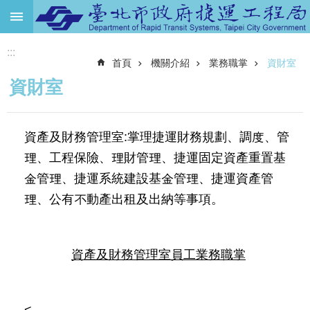
跳到主要內容區塊
:::
進
首頁
機關介紹
業務職掌
資財室
階
搜
資財室
尋
機
資產及財務管理室:掌理捷運財務規劃、調度、管
關
介
理、工程保險、理財管理、捷運固定資產重置基
紹
金管理、捷運系統建設基金管理、捷運資產管
捷
理、公有不動產出租及出納等事項。
運
路
網
資產及財務管理室員工業務職掌
土
地
開
<