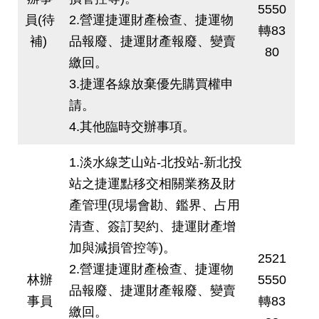
5550
員(待
2.營運捷運財產檢查、捷運物
轉83
補)
品報廢、捷運財產報廢、變賣
80
繳回。
3.捷運各線放棄優先購買權申
請。
4.其他臨時交辦事項。
1.淡水線芝山站-北投站-新北投
站之捷運點移交相關業務及財
產管理(現場會勘、鑑界、占用
清查、簽訂契約、捷運財產增
加與減損管控等)。
2521
2.營運捷運財產檢查、捷運物
林辦
5550
品報廢、捷運財產報廢、變賣
事員
轉83
繳回。