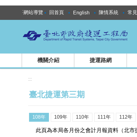
跳到主要內容區塊
:::
網站導覽
回首頁
陳情系統
常
English
機關介紹
捷運路網
:::
臺北捷運第三期
108年
109年
110年
111年
112年
此頁為本局各月份之會計月報資料（北市捷