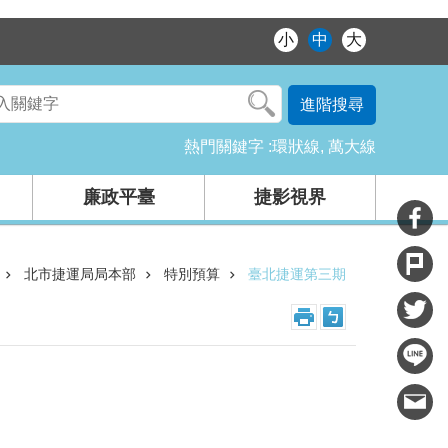
小
中
大
進階搜尋
熱門關鍵字
環狀線
萬大線
廉政平臺
捷影視界
北市捷運局局本部
特別預算
臺北捷運第三期