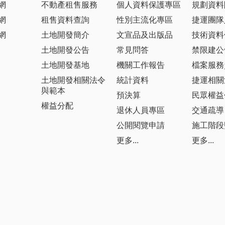
網
不動產租售服務
個人資料保護專區
規劃資料
網
租售資料查詢
性別主流化專區
捷運團隊
網
土地開發簡介
文宣品及出版品
技術資料
土地開發公告
常見問答
禁限建公
土地開發基地
機關工作報告
檔案服務
土地開發相關法令
統計資料
捷運相關
與範本
預決算
民眾權益
權益分配
退休人員專區
交通疏導
公開閱覽申請
施工階段
更多...
更多...