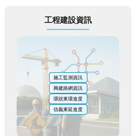
發
便
工程建設資訊
民
服
務
人
文
關
懷
廉
施工監測資訊
政
興建路網資訊
平
臺
環狀東環進度
捷
信義東延進度
影
視
界