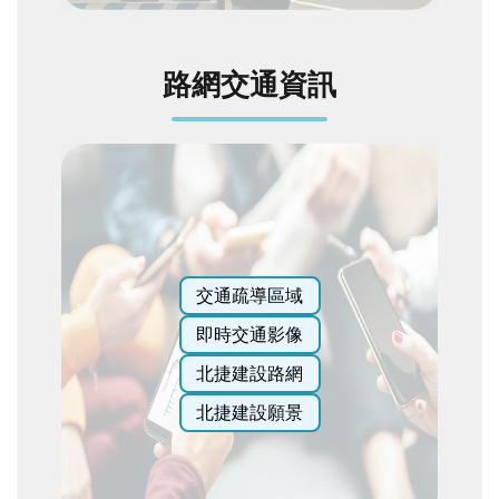
網
站
導
路網交通資訊
覽
English
陳
情
系
統
交通疏導區域
常
即時交通影像
見
北捷建設路網
問
答
北捷建設願景
雙
語