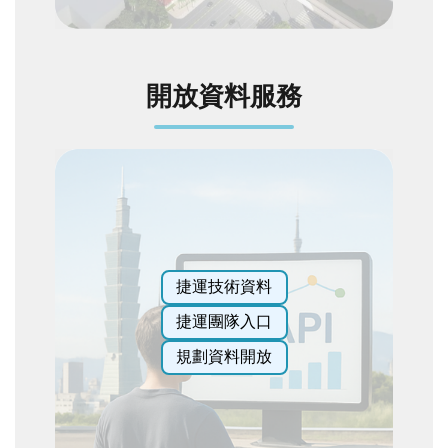
全
政
策
開放資料服務
政
府
網
站
資
料
開
放
宣
捷運技術資料
告
捷運團隊入口
聯
規劃資料開放
絡
我
們