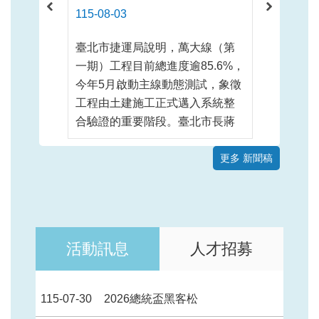
115-08-03
115-08-0
臺北市捷運局說明，萬大線（第
捷運環狀
一期）工程目前總進度逾85.6%，
行連續壁
今年5月啟動主線動態測試，象徵
月11日
工程由土建施工正式邁入系統整
將目前設
合驗證的重要階段。臺北市長蔣
工圍籬移
萬安與新北市長侯友宜今(3)日共
施工圍籬
同搭乘測試列車，見證萬大線列
更多 新聞稿
用，車道
車主線動態測試的實質成果，也
布設範圍
慰勉工程團隊長期投入建設的的
次交維作
辛勞。蔣市長表示，主線動態測
將禁止左
試的展開 ...更多
期間請用路
活動訊息
人才招募
115-07-30
2026總統盃黑客松