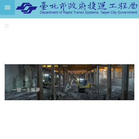
跳到主要內容區塊
進
:::
階
搜
尋
機
關
介
紹
捷
運
路
網
土
地
開