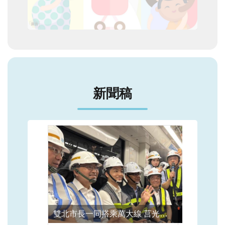
新聞稿
雙北市長一同搭乘萬大線 莒光站至連城錦和站列車動態測試