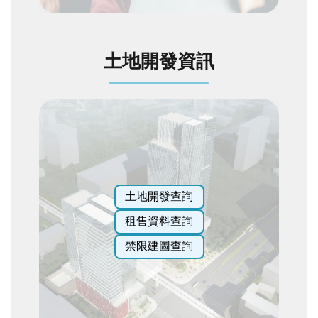
詞
彙
臺
土地開發資訊
北
通
台
北
服
務
通
土地開發查詢
租售資料查詢
隱
私
禁限建圖查詢
權
與
網
站
安