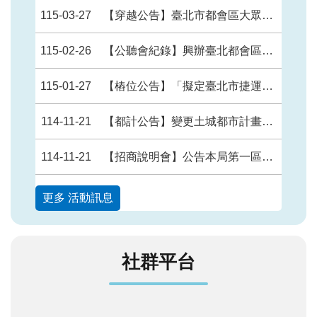
115-03-27
【穿越公告】臺北市都會區大眾捷運系統環狀線東環段工程Y35（不含）～Y01（不含）穿越公、私有土地之地下部分使用空間範圍
115-02-26
【公聽會紀錄】興辦臺北都會區大眾捷運系統萬大—中和—樹林線（第二 期工程） LG20站捷運系統用地（捷二）第4次公聽會會議紀錄
115-01-27
【樁位公告】「擬定臺北市捷運系統環狀線東環段路線捷運開發區細部計畫案」樁位公告圖、樁位圖及樁位坐標表
114-11-21
【都計公告】變更土城都市計畫（配合捷運萬大－中和－樹林線第二期路線）LG11站（出入口B）主要計畫案
114-11-21
【招商說明會】公告本局第一區工程處114年8月22日召開「臺北捷運環狀線東環段CF720及CF740區段標污水管網遷建工程招商說明會」會議紀錄及簡報。
更多 活動訊息
社群平台