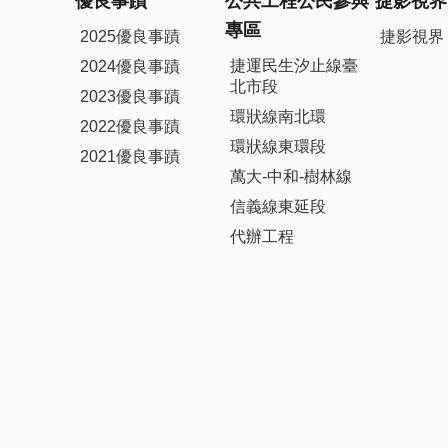
優良事蹟
公共工程公民參與
捷影視界
專區
2025優良事蹟
捷影視界
捷運民生汐止線臺
2024優良事蹟
北市段
2023優良事蹟
環狀線南北環
2022優良事蹟
環狀線東環段
2021優良事蹟
萬大-中和-樹林線
信義線東延段
代辦工程