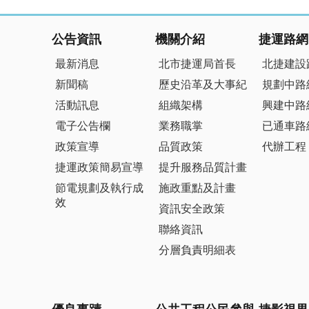
:::
公告資訊
機關介紹
捷運路網
最新消息
北市捷運局首長
北捷建設
新聞稿
歷史沿革及大事紀
規劃中路
活動訊息
組織架構
興建中路
電子公告欄
業務職掌
已通車路
政策宣導
品質政策
代辦工程
捷運政策簡易宣導
提升服務品質計畫
節電規劃及執行成
施政重點及計畫
效
資訊安全政策
聯絡資訊
分層負責明細表