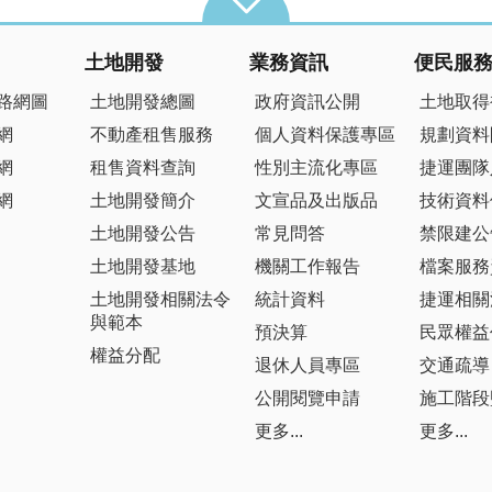
土地開發
業務資訊
便民服
路網圖
土地開發總圖
政府資訊公開
土地取得
網
不動產租售服務
個人資料保護專區
規劃資料
網
租售資料查詢
性別主流化專區
捷運團隊
網
土地開發簡介
文宣品及出版品
技術資料
土地開發公告
常見問答
禁限建公
土地開發基地
機關工作報告
檔案服務
土地開發相關法令
統計資料
捷運相關
與範本
預決算
民眾權益
權益分配
退休人員專區
交通疏導
公開閱覽申請
施工階段
更多...
更多...