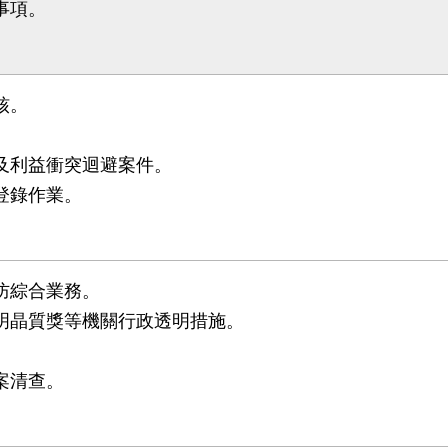
事項。
。
核。
。
報及利益衝突迴避案件。
登錄作業。
。
防綜合業務。
透明晶質獎等機關行政透明措施。
。
案清查。
。