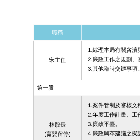
職稱
1.綜理本局有關貪
2.廉政工作之規劃
宋主任
3.其他臨時交辦事項
第一股
1.案件管制及審核文
2.年度工作計畫、
3.廉政平臺。
林股長
4.廉政興革建議之擬
(育嬰留停)