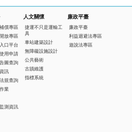
務
人文關懷
廉政平臺
補償專區
捷運不只是運輸工
廉政平臺
具
開放專區
利益迴避法專區
車站建築設計
入口平台
遊說法專區
無障礙設施設計
使用申請
公共藝術
告圖查詢
古蹟維護
資訊
指標系統
法規查詢
作業
監測資訊