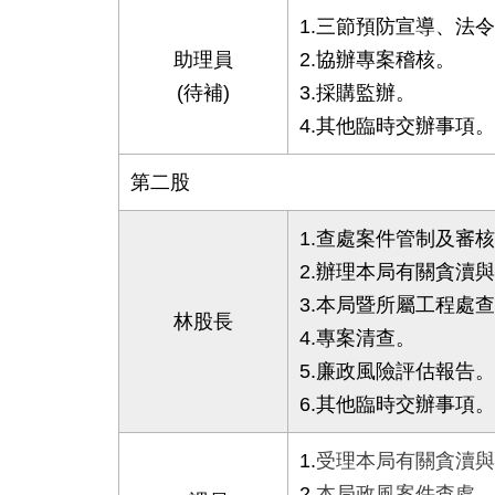
1.三節預防宣導、法
助理員
2.協辦專案稽核。
(待補)
3.採購監辦。
4.其他臨時交辦事項。
第二股
1.查處案件管制及審
2.辦理本局有關貪瀆
3.本局暨所屬工程處
林股長
4.專案清查。
5.廉政風險評估報告。
6.其他臨時交辦事項。
1.
受理本局有關貪瀆與
2.
本局政風案件查處