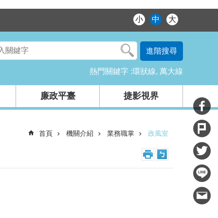
小
中
大
進階搜尋
熱門關鍵字
環狀線
萬大線
廉政平臺
捷影視界
首頁
機關介紹
業務職掌
政風室