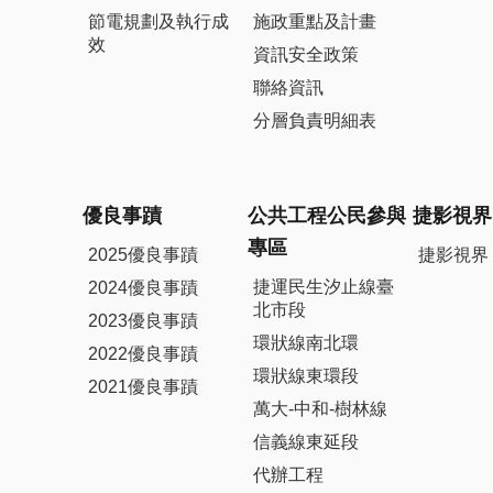
節電規劃及執行成
施政重點及計畫
效
資訊安全政策
聯絡資訊
分層負責明細表
優良事蹟
公共工程公民參與
捷影視界
專區
2025優良事蹟
捷影視界
捷運民生汐止線臺
2024優良事蹟
北市段
2023優良事蹟
環狀線南北環
2022優良事蹟
環狀線東環段
2021優良事蹟
萬大-中和-樹林線
信義線東延段
代辦工程