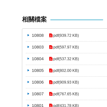
相關檔案
10808
pdf(939.72 KB)
10803
pdf(597.97 KB)
10804
pdf(537.32 KB)
10805
pdf(802.00 KB)
10806
pdf(909.93 KB)
10807
pdf(767.65 KB)
10801
pdf(431.78 KB)