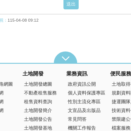
視：
115-04-08 09:12
土地開發
業務資訊
便民服
路網圖
土地開發總圖
政府資訊公開
土地取得
網
不動產租售服務
個人資料保護專區
規劃資料
網
租售資料查詢
性別主流化專區
捷運團隊
網
土地開發簡介
文宣品及出版品
技術資料
土地開發公告
常見問答
禁限建公
土地開發基地
機關工作報告
檔案服務