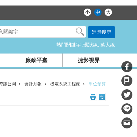
小
中
大
進階搜尋
熱門關鍵字
環狀線
萬大線
廉政平臺
捷影視界
資訊公開
會計月報
機電系統工程處
單位預算