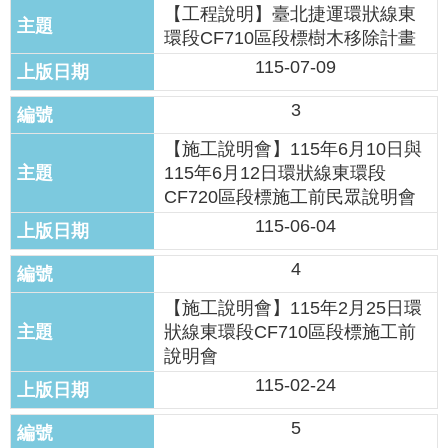
發
【工程說明】臺北捷運環狀線東
環段CF710區段標樹木移除計畫
便
民
115-07-09
服
務
3
人
【施工說明會】115年6月10日與
文
115年6月12日環狀線東環段
關
CF720區段標施工前民眾說明會
懷
115-06-04
廉
4
政
平
【施工說明會】115年2月25日環
臺
狀線東環段CF710區段標施工前
說明會
捷
影
115-02-24
視
界
5