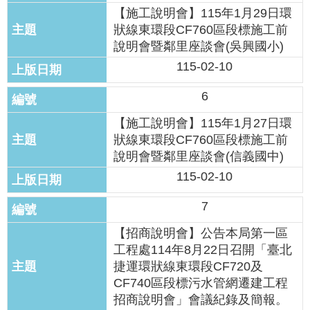
【施工說明會】115年1月29日環
網
狀線東環段CF760區段標施工前
站
導
說明會暨鄰里座談會(吳興國小)
覽
115-02-10
回
6
首
【施工說明會】115年1月27日環
頁
狀線東環段CF760區段標施工前
說明會暨鄰里座談會(信義國中)
English
115-02-10
陳
7
情
系
【招商說明會】公告本局第一區
統
工程處114年8月22日召開「臺北
捷運環狀線東環段CF720及
常
CF740區段標污水管網遷建工程
見
招商說明會」會議紀錄及簡報。
問