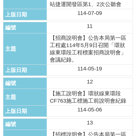
權
站捷運開發區第1、2次公聽會
與
114-07-09
網
站
11
安
全
【招商說明會】公告本局第一區
政
工程處114年5月9日召開「環狀
策
線東環段工程標案招商說明會」
會議紀錄。
政
府
114-05-19
網
站
12
資
【施工說明會】環狀線東環段
料
開
CF763施工標施工前說明會紀錄
放
114-05-06
宣
告
13
【招標說明會】公告本局第一區
聯