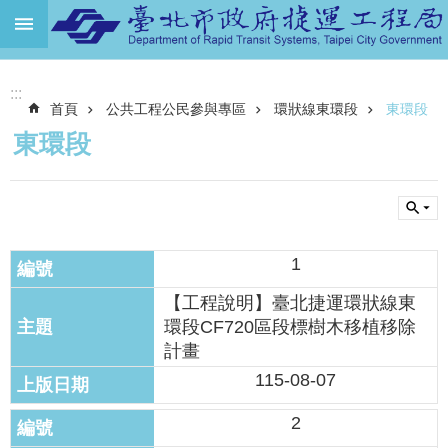
跳到主要內容區塊
進
:::
階
首頁
公共工程公民參與專區
環狀線東環段
東環段
搜
尋
東環段
機
關
介
紹
1
捷
運
【工程說明】臺北捷運環狀線東
路
環段CF720區段標樹木移植移除
網
計畫
115-08-07
土
地
2
開