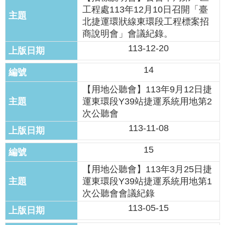
絡
工程處113年12月10日召開「臺
我
北捷運環狀線東環段工程標案招
們
商說明會」會議紀錄。
113-12-20
陳
情
14
系
統
【用地公聽會】113年9月12日捷
運東環段Y39站捷運系統用地第2
相
次公聽會
關
113-11-08
連
結
15
【用地公聽會】113年3月25日捷
臺
北
運東環段Y39站捷運系統用地第1
市
次公聽會會議紀錄
政
113-05-15
府