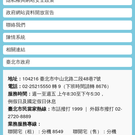
隱私權與網站安全政策
網
政府網站資料開放宣告
站
導
聯絡我們
覽
陳情系統
回
首
相關連結
頁
臺北市政府
English
地址：
104216 臺北市中山北路二段48巷7號
陳
電話：
02-25215550 轉 9（下班時間請轉 8676）
情
服務時間：
週一至週五 上午8:30至下午5:30，
系
例假日及國定假日休息
統
臺北市民當家熱線：
市話撥打 1999 ｜ 外縣市撥打 02-
2720-8889
常
業務服務專線：
見
聯開宅（租）：分機 8549 聯開宅（售）：分機
問