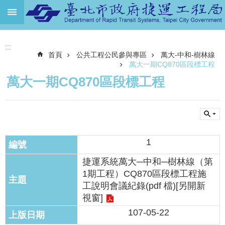
跳到主要內容區塊
進
:::
階
首頁
公共工程公民參與專區
萬大-中和-樹林線
搜
尋
萬大一期CQ870區段標工程
萬大一期CQ870區段標工程
機
關
介
紹
捷
1
運
捷運系統萬大─中和─樹林線（第
路
網
1期工程）CQ870區段標工程施
工說明會議紀錄(pdf 檔)[另開新
土
視窗]
地
107-05-22
開