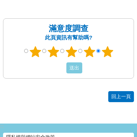
發
便
民
服
滿意度調查
務
此頁資訊有幫助嗎?
人
文
關
懷
廉
政
平
臺
回上一頁
捷
影
視
:::
界