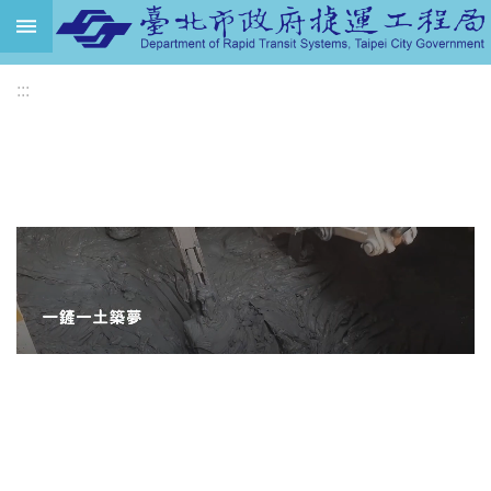
跳到主要內容區塊
進
:::
階
搜
尋
機
關
介
紹
捷
運
路
網
土
地
開