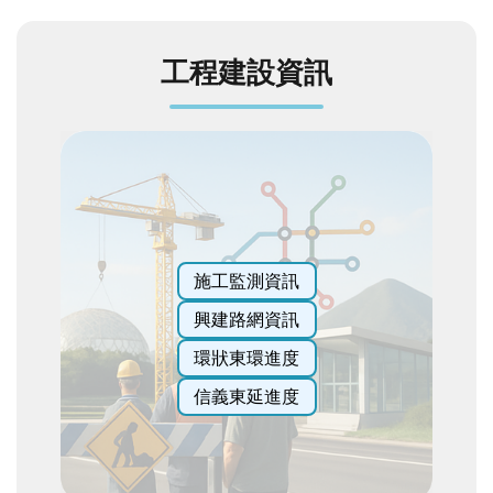
發
便
工程建設資訊
民
服
務
人
文
關
懷
廉
施工監測資訊
政
興建路網資訊
平
臺
環狀東環進度
捷
信義東延進度
影
視
界