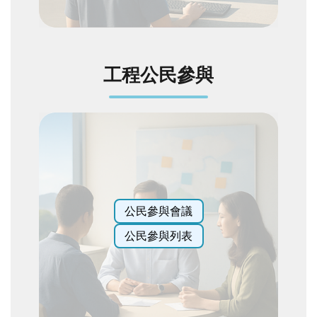
陳
情
系
統
工程公民參與
相
關
連
結
臺
北
市
公民參與會議
政
府
公民參與列表