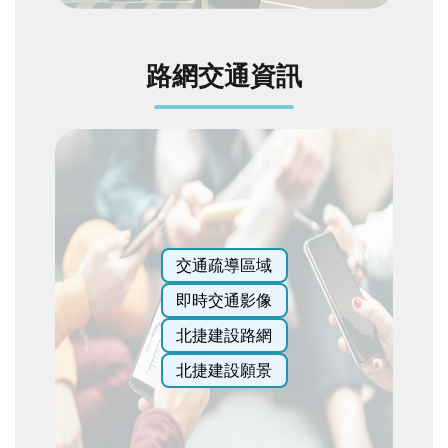
網
站
導
路網交通資訊
覽
English
陳
情
系
統
交通疏導區域
常
即時交通影像
見
北捷建設路網
問
答
北捷建設願景
雙
語