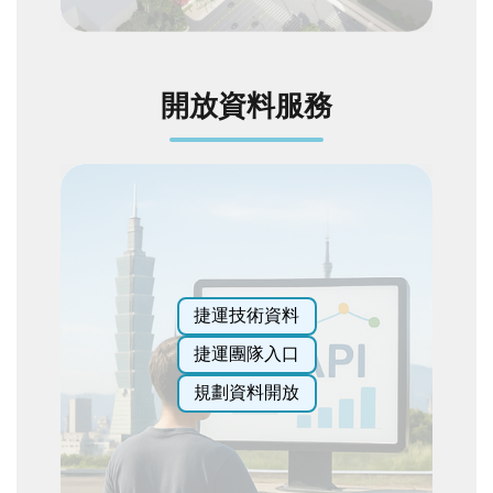
全
政
策
開放資料服務
政
府
網
站
資
料
開
放
宣
捷運技術資料
告
捷運團隊入口
聯
規劃資料開放
絡
我
們