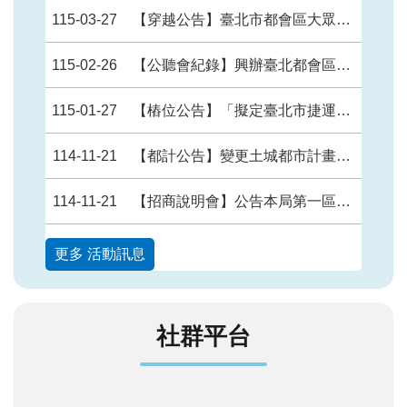
115-03-27
【穿越公告】臺北市都會區大眾捷運系統環狀線東環段工程Y35（不含）～Y01（不含）穿越公、私有土地之地下部分使用空間範圍
115-02-26
【公聽會紀錄】興辦臺北都會區大眾捷運系統萬大—中和—樹林線（第二 期工程） LG20站捷運系統用地（捷二）第4次公聽會會議紀錄
115-01-27
【樁位公告】「擬定臺北市捷運系統環狀線東環段路線捷運開發區細部計畫案」樁位公告圖、樁位圖及樁位坐標表
114-11-21
【都計公告】變更土城都市計畫（配合捷運萬大－中和－樹林線第二期路線）LG11站（出入口B）主要計畫案
114-11-21
【招商說明會】公告本局第一區工程處114年8月22日召開「臺北捷運環狀線東環段CF720及CF740區段標污水管網遷建工程招商說明會」會議紀錄及簡報。
更多 活動訊息
社群平台