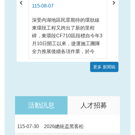
115-08-07
115-08-0
深受內湖地區民眾期待的環狀線
臺北市捷
東環段工程又跨出了新的里程
一期）工
碑，東環段CF710區段標自今年3
今年5月
月10日開工以來，捷運施工團隊
工程由土
全力推展後續各項作業，於今
合驗證的
（7）日臺北市政府捷運工程局在
萬安與新
內湖大港墘公園進行Y32站首單元
更多 新聞稿
同搭乘測
連續壁動土祈福儀式，祈求工程
車主線動
順利平安，如期如質施工，展現
慰勉工程
捷運施工團隊攜手合作的精神，
辛勞。蔣
也感謝市民 ...更多
試的展開 
活動訊息
人才招募
115-07-30
2026總統盃黑客松