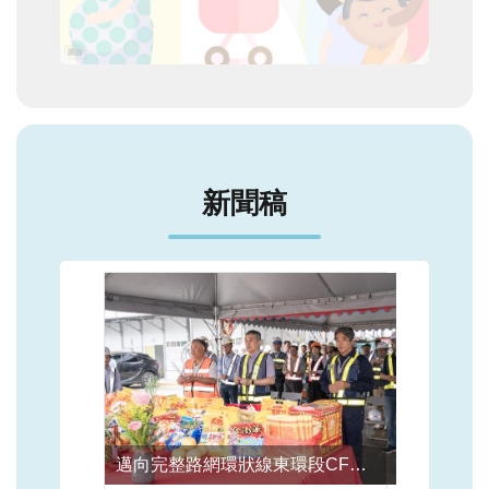
新聞稿
邁向完整路網環狀線東環段CF710標首單元連續壁正式動土