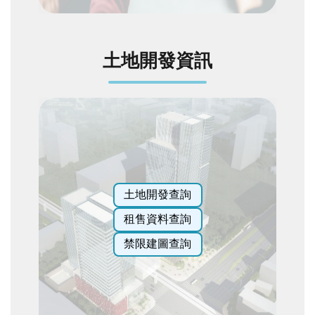
詞
彙
臺
土地開發資訊
北
通
台
北
服
務
通
土地開發查詢
租售資料查詢
隱
私
禁限建圖查詢
權
與
網
站
安