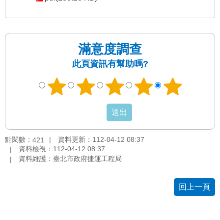
網
站
導
覽
滿意度調查
此頁資訊有幫助嗎?
回
首
頁
English
陳
點閱數：
資料更新：112-04-12 08:37
421
情
資料檢視：112-04-12 08:37
系
資料維護：臺北市政府捷運工程局
統
回上一頁
常
見
問