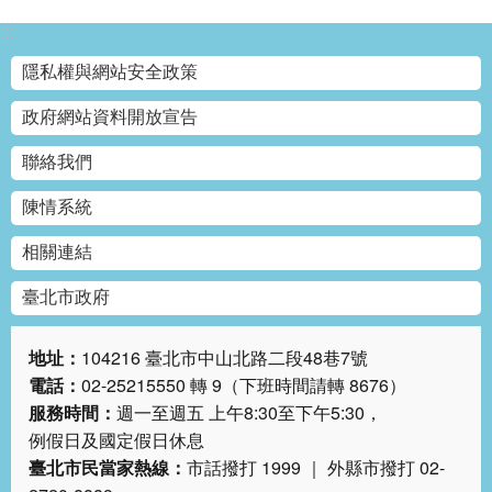
答
:::
雙
隱私權與網站安全政策
語
詞
政府網站資料開放宣告
彙
聯絡我們
臺
陳情系統
北
通
相關連結
台
臺北市政府
北
服
地址：
104216 臺北市中山北路二段48巷7號
務
電話：
02-25215550 轉 9（下班時間請轉 8676）
通
服務時間：
週一至週五 上午8:30至下午5:30，
例假日及國定假日休息
隱
臺北市民當家熱線：
市話撥打 1999 ｜ 外縣市撥打 02-
私