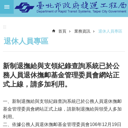
跳到主要內容區塊
進
:::
階
首頁
業務資訊
退休人員專區
搜
尋
退休人員專區
機
關
介
新制退撫給與支領紀錄查詢系統已於公
紹
務人員退休撫卹基金管理委員會網站正
捷
式上線，請多加利用。
運
路
網
一、新制退撫給與支領紀錄查詢系統已於公務人員退休撫卹
基金管理委員會網站正式上線，請新制退撫給與領受人多加
土
地
利用。
開
二、依據公務人員退休撫卹基金管理委員會106年12月19日