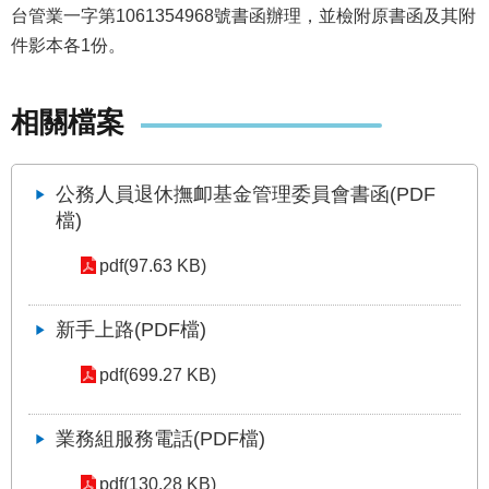
發
台管業一字第1061354968號書函辦理，並檢附原書函及其附
件影本各1份。
便
民
服
務
相關檔案
人
文
公務人員退休撫卹基金管理委員會書函(PDF
關
檔)
懷
pdf(97.63 KB)
廉
政
平
新手上路(PDF檔)
臺
pdf(699.27 KB)
捷
影
視
業務組服務電話(PDF檔)
界
pdf(130.28 KB)