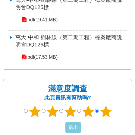
萬大-中和-樹林線（第二期工程）標案廠商說
發
明會DQ125標
便
民
pdf(19.41 MB)
服
務
萬大-中和-樹林線（第二期工程）標案廠商說
明會DQ126標
人
文
關
pdf(17.53 MB)
懷
廉
政
滿意度調查
平
臺
此頁資訊有幫助嗎?
捷
影
視
界