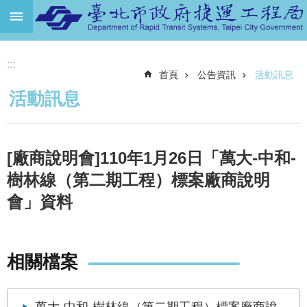
跳到主要內容區塊
進
:::
階
首頁
公告資訊
活動訊息
搜
尋
活動訊息
機
關
介
[廠商說明會]110年1月26日「萬大-中和-
紹
樹林線（第二期工程）標案廠商說明
捷
會」資料
運
路
網
相關檔案
土
地
開