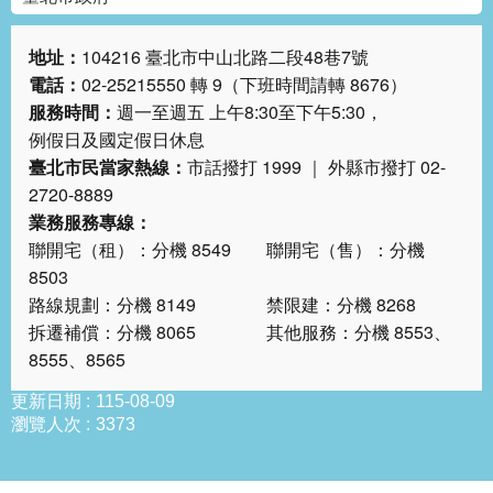
答
地址：
104216 臺北市中山北路二段48巷7號
雙
電話：
02-25215550 轉 9（下班時間請轉 8676）
語
服務時間：
週一至週五 上午8:30至下午5:30，
詞
彙
例假日及國定假日休息
臺北市民當家熱線：
市話撥打 1999 ｜ 外縣市撥打 02-
臺
2720-8889
北
業務服務專線：
通
聯開宅（租）：分機 8549 聯開宅（售）：分機
8503
台
路線規劃：分機 8149 禁限建：分機 8268
北
拆遷補償：分機 8065 其他服務：分機 8553、
服
8555、8565
務
通
更新日期
115-08-09
瀏覽人次
3373
隱
私