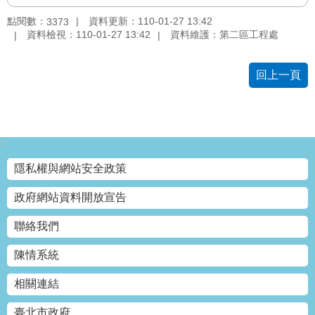
網
點閱數：
資料更新：110-01-27 13:42
3373
站
資料檢視：110-01-27 13:42
資料維護：第二區工程處
導
覽
回上一頁
回
首
頁
:::
English
隱私權與網站安全政策
陳
政府網站資料開放宣告
情
系
聯絡我們
統
陳情系統
常
相關連結
見
問
臺北市政府