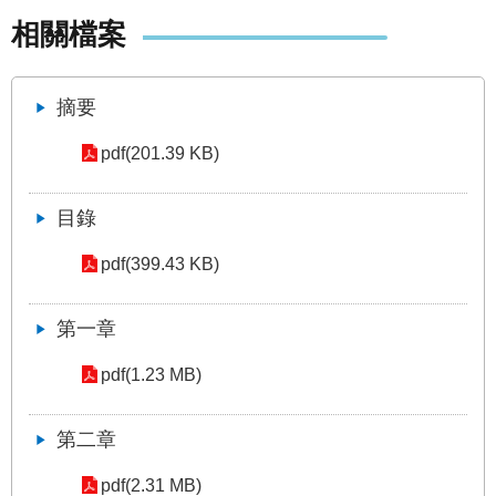
發
相關檔案
便
民
服
摘要
務
pdf(201.39 KB)
人
文
關
目錄
懷
pdf(399.43 KB)
廉
政
平
第一章
臺
pdf(1.23 MB)
捷
影
第二章
視
界
pdf(2.31 MB)