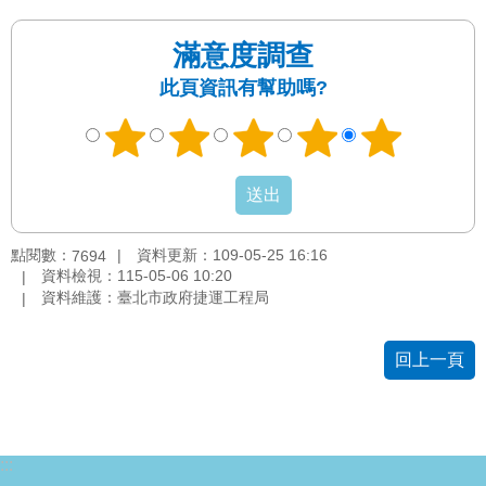
絡
我
滿意度調查
們
此頁資訊有幫助嗎?
陳
情
系
統
相
點閱數：
資料更新：109-05-25 16:16
7694
關
資料檢視：115-05-06 10:20
連
資料維護：臺北市政府捷運工程局
結
回上一頁
臺
北
市
政
府
:::