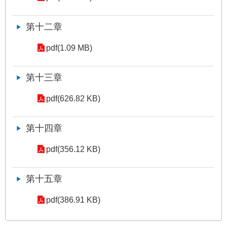
權
與
網
第十二章
站
安
pdf(1.09 MB)
全
政
策
第十三章
pdf(626.82 KB)
政
府
網
第十四章
站
資
pdf(356.12 KB)
料
開
放
第十五章
宣
告
pdf(386.91 KB)
聯