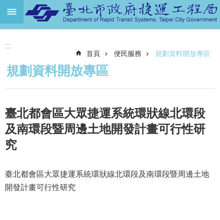
跳到主要內容區塊
進
:::
階
首頁
便民服務
規劃資料開放專區
搜
尋
規劃資料開放專區
機
關
介
臺北都會區大眾捷運系統環狀線北環段
紹
及南環段暨周邊土地開發計畫可行性研
捷
究
運
路
網
臺北都會區大眾捷運系統環狀線北環段及南環段暨周邊土地
開發計畫可行性研究
土
地
開