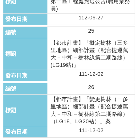
第⼀區工程處甄選公告(聘用業務
網
員)
站
112-06-27
導
覽
25
回
【都市計畫】「擬定樹林（三多
首
里地區）細部計畫（配合捷運萬
頁
大－中和－樹林線第二期路線）
(LG19站)」
English
111-12-02
陳
26
情
系
【都市計畫】「變更樹林（三多
統
里地區）細部計畫（配合捷運萬
大－中和－樹林線第二期路線）
常
（LG18、LG20站）」案
見
111-12-02
問