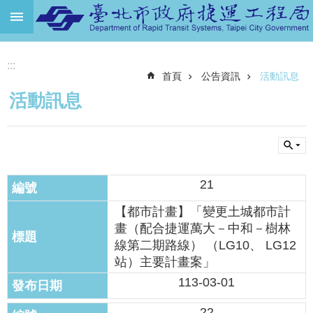
跳到主要內容區塊
進
:::
階
首頁
公告資訊
活動訊息
搜
尋
活動訊息
機
關
介
紹
21
捷
運
【都市計畫】「變更土城都市計
路
畫（配合捷運萬大－中和－樹林
網
線第二期路線） （LG10、 LG12
站）主要計畫案」
土
113-03-01
地
開
22