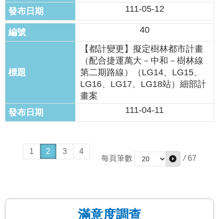
111-05-12
40
【都計變更】擬定樹林都市計畫
（配合捷運萬大－中和－樹林線
第二期路線）（LG14、LG15、
LG16、LG17、LG18站）細部計
畫案
111-04-11
1
2
3
4
/
67
每頁筆數
滿意度調查