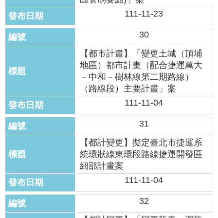
權
與
111-11-23
網
站
30
安
【都市計畫】「變更土城（頂埔
全
政
地區）都市計畫（配合捷運萬大
策
－中和－樹林線第二期路線）
（路線段）主要計畫」案
政
111-11-04
府
網
31
站
資
【都計變更】擬定臺北市捷運系
料
統環狀線東環段路線捷運開發區
開
細部計畫案
放
111-11-04
宣
告
32
聯