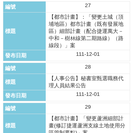
答
27
【都市計畫】：「變更土城（頂
雙
語
埔地區）都市計畫（既有發展地
詞
區）細部計畫（配合捷運萬大－
彙
中和－樹林線第二期路線）（路
線段）」案
臺
111-12-01
北
通
28
【人事公告】秘書室甄選職務代
台
北
理人員結果公告
服
111-12-01
務
通
29
【都市計畫】「變更蘆洲細部計
隱
畫(修訂捷運蘆洲支線土地使用分
私
區管制要點)」案