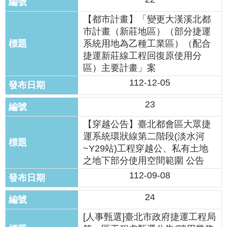
發
【都市計畫】「變更大漢溪北都
便
市計畫（新莊地區）（部分捷運
民
服
系統用地為乙種工業區）（配合
務
捷運新莊線工程回復原使用分
區）主要計畫」案
人
112-12-05
文
關
23
懷
【穿越公告】臺北都會區大眾捷
廉
運系統環狀線第二階段(淡水河
政
~Y29站)工程穿越公、私有土地
平
臺
之地下部分使用空間範圍 公告
112-09-08
捷
影
24
視
界
[人事甄選]臺北市政府捷運工程局