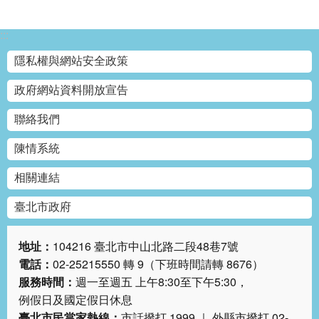
網
站
:::
導
隱私權與網站安全政策
覽
政府網站資料開放宣告
回
首
聯絡我們
頁
陳情系統
English
相關連結
陳
臺北市政府
情
系
統
地址：
104216 臺北市中山北路二段48巷7號
電話：
02-25215550 轉 9（下班時間請轉 8676）
常
服務時間：
週一至週五 上午8:30至下午5:30，
見
例假日及國定假日休息
問
臺北市民當家熱線：
市話撥打 1999 ｜ 外縣市撥打 02-