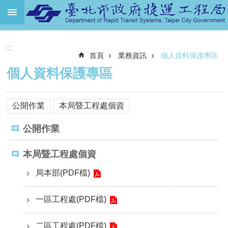
跳到主要內容區塊
進
:::
階
首頁
業務資訊
個人資料保護專區
搜
尋
個人資料保護專區
機
關
公開作業
本局暨工程處個資
介
紹
公開作業
捷
運
本局暨工程處個資
路
局本部(PDF檔)
網
土
一區工程處(PDF檔)
地
開
二區工程處(PDF檔)