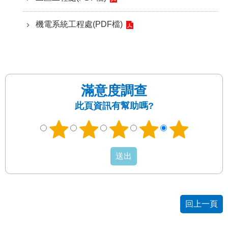
發
便
機電系統工程處(PDF檔)
民
服
務
人
文
滿意度調查
關
此頁資訊有幫助嗎?
懷
廉
政
平
臺
捷
影
視
回上一頁
界