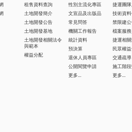
網
租售資料查詢
性別主流化專區
捷運團隊
網
土地開發簡介
文宣品及出版品
技術資料
土地開發公告
常見問答
禁限建公
土地開發基地
機關工作報告
檔案服務
土地開發相關法令
統計資料
捷運相關
與範本
預決算
民眾權益
權益分配
退休人員專區
交通疏導
公開閱覽申請
施工階段
更多...
更多...