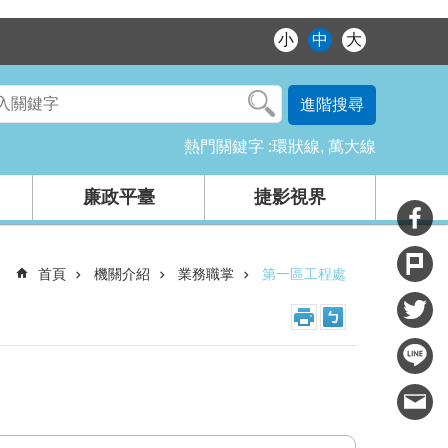
小
中
大
進階搜尋
熱門關鍵字
環狀線
萬大線
廉政平臺
捷影視界
首頁
機關介紹
業務職掌
第一區工程處