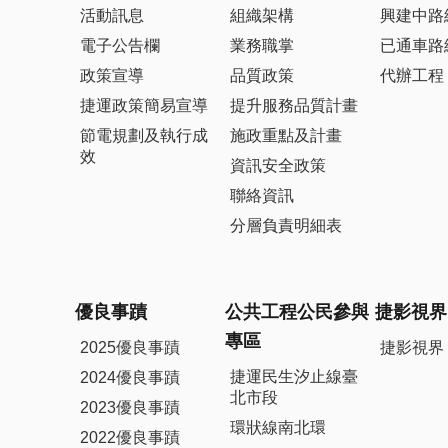
活動訊息
組織架構
興建中路
電子公告欄
業務職掌
已通車路
政策宣導
品質政策
代辦工程
捷運政策簡易宣導
提升服務品質計畫
節電規劃及執行成
施政重點及計畫
效
資訊安全政策
聯絡資訊
分層負責明細表
優良事蹟
公共工程公民參與
捷影視界
專區
2025優良事蹟
捷影視界
捷運民生汐止線臺
2024優良事蹟
北市段
2023優良事蹟
環狀線南北環
2022優良事蹟