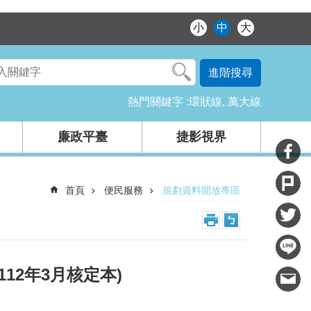
小
中
大
進階搜尋
熱門關鍵字
環狀線
萬大線
廉政平臺
捷影視界
首頁
便民服務
規劃資料開放專區
2年3月核定本)