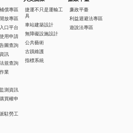
補償專區
捷運不只是運輸工
廉政平臺
具
開放專區
利益迴避法專區
車站建築設計
入口平台
遊說法專區
無障礙設施設計
使用申請
公共藝術
告圖查詢
古蹟維護
資訊
指標系統
法規查詢
作業
監測資訊
購買權申
派駐勞工