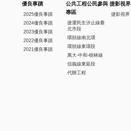
優良事蹟
公共工程公民參與
捷影視界
專區
2025優良事蹟
捷影視界
捷運民生汐止線臺
2024優良事蹟
北市段
2023優良事蹟
環狀線南北環
2022優良事蹟
環狀線東環段
2021優良事蹟
萬大-中和-樹林線
信義線東延段
代辦工程