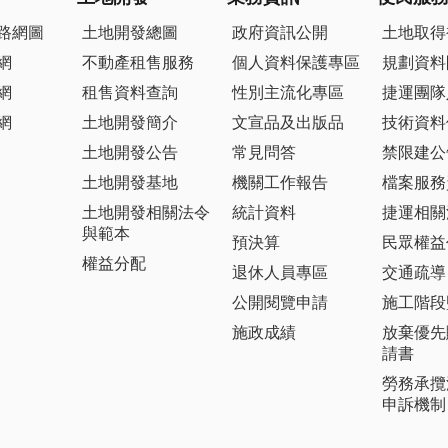
路網圖
土地開發總圖
政府資訊公開
土地取得
網
不動產租售服務
個人資料保護專區
規劃資料
網
租售資料查詢
性別主流化專區
捷運團隊
網
土地開發簡介
文宣品及出版品
技術資料
土地開發公告
常見問答
禁限建公
土地開發基地
機關工作報告
檔案服務
土地開發相關法令
統計資料
捷運相關
與範本
預決算
民眾權益
權益分配
退休人員專區
交通疏導
公開閱覽申請
施工階段
施政成績
放棄優先
請書
勞務承攬
申訴機制