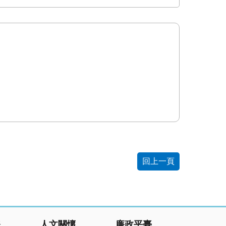
回上一頁
務
人文關懷
廉政平臺