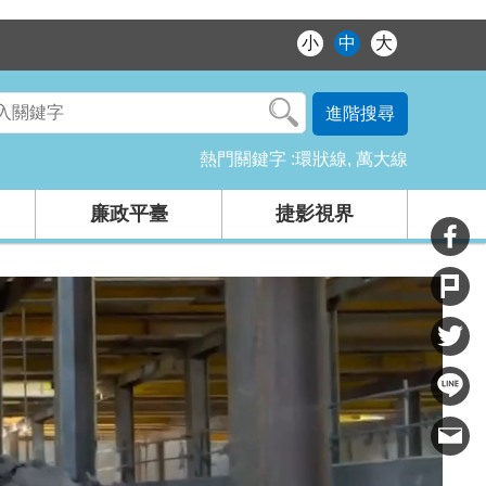
小
中
大
進階搜尋
熱門關鍵字
環狀線
萬大線
廉政平臺
捷影視界