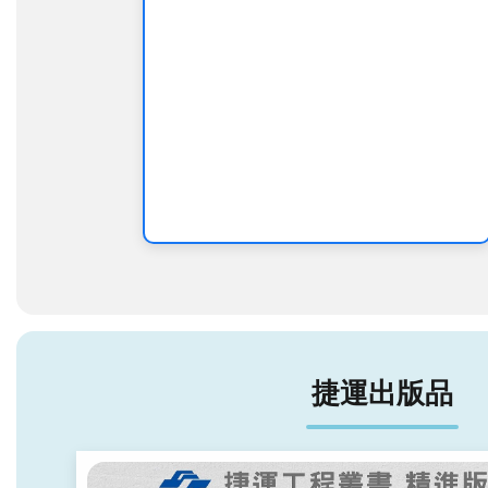
成果，也慰
時，本次交
延續淡水
勉工程團隊
維作業敬業
義線，也
長期投入建
三路南北向
含最新的
設的的辛
車流將禁止
元支付功
勞。蔣市長
左轉樂群三
能，於11
表示，主線
路，施工作
5月17日
動態測試的
業期間請用
初勘
展開 ...更多
路人行經 ...
...更多
更多
捷運出版品