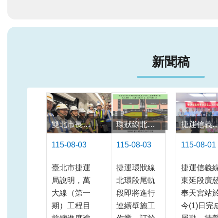
新聞稿
雙北市長一同搭乘萬大線 莒光站至連城錦和站列車動態測試
環狀線北環段CF690B區段標工程預定115年8月11日起進行尾軌段工區圍籬移設作業
捷運信義線東延段廣慈/奉天宮站今
115-08-03
115-08-03
115-08-01
臺北市捷運
捷運環狀線
捷運信義
局說明，萬
北環段尾軌
東延段廣慈
大線（第一
段即將進行
奉天宮站
期）工程目
連續壁施工
今(1)日完