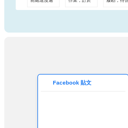
前總進度逾
作業，訂於
履勘，待
85.6%，今
115年8月11
運前須改
年5月啟動主
日進行交通
事項，完
線動態測
維持改道作
改善並報
試，象徵工
業，將目前
通部同意
程由土建施
設置於敬業
後，即可
工正式邁入
三路兩側之
車營運。
系統整合驗
施工圍籬移
北市捷運
證的重要階
至道路中
表示信義
段。臺北市
央，同時現
東延段工
長蔣萬安與
有施工圍籬
遭遇諸多
新北市長侯
範圍將開放
工條件極
Facebook 貼文
友宜今(3)日
為車道使
嚴格情況
共同搭乘測
用，車道數
施工極具
試列車，見
維持不變，
戰，經捷
證萬大線列
施工圍離布
局不斷檢
車主線動態
設範圍如附
精進工序
測試的實質
圖所示，同
營運方式