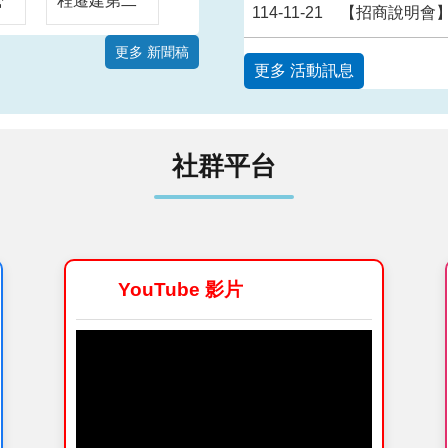
營
程遷建第二
114-11-21
【招商說明會】公告本局第一區工程
善
階段施工，
成
本處將於松
更多 新聞稿
更多 活動訊息
交
仁路六合公
園與吳興街
通
467巷2弄口
臺
進行為期3個
社群平台
局
月的交維施
線
工，預計於
程
115年8月6
施
日至115年
端
10月26日，
YouTube 影片
，
進行Y39站
挑
區污水管線
運
遷建施工作
討
業，本階段
，
施工完成
均
後，將再進