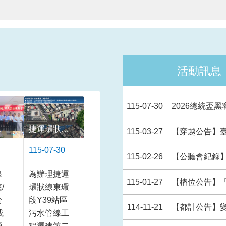
活動訊息
115-07-30
2026總統盃黑
履勘順利完成
捷運環狀線東環段CF760標Y39站於松仁路六合綠地施工進行交維改道，吳興街467巷2弄南側出口封閉，請用路人提前改道
115-03-27
【穿越公告】臺北市都會區大
115-07-30
115-02-26
【公聽會紀錄】興辦臺北都會區
線
為辦理捷運
115-01-27
【樁位公告】「擬定臺北
/
環狀線東環
於
段Y39站區
114-11-21
【都計公告】變更土城都
成
污水管線工