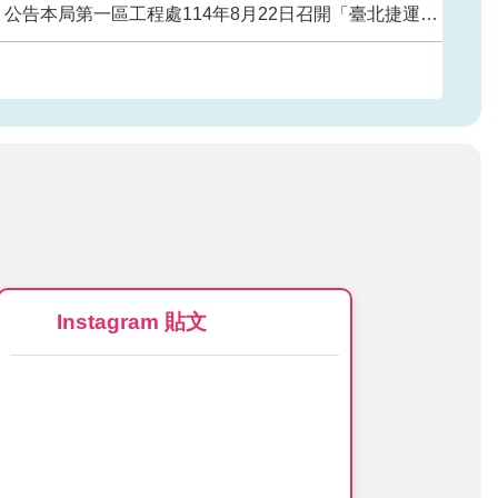
處114年8月22日召開「臺北捷運環狀線東環段CF720及CF740區段標污水管網遷建工程招商說明會」會議紀錄及簡報。
Instagram 貼文