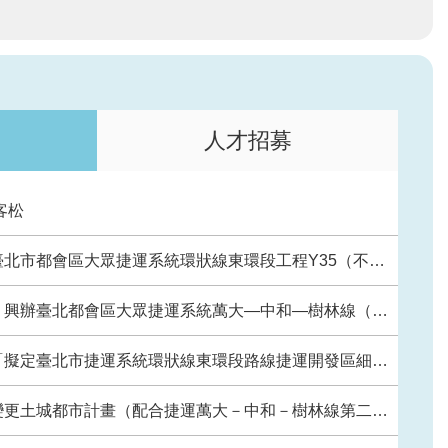
人才招募
客松
眾捷運系統環狀線東環段工程Y35（不含）～Y01（不含）穿越公、私有土地之地下部分使用空間範圍
大眾捷運系統萬大—中和—樹林線（第二 期工程） LG20站捷運系統用地（捷二）第4次公聽會會議紀錄
市捷運系統環狀線東環段路線捷運開發區細部計畫案」樁位公告圖、樁位圖及樁位坐標表
市計畫（配合捷運萬大－中和－樹林線第二期路線）LG11站（出入口B）主要計畫案