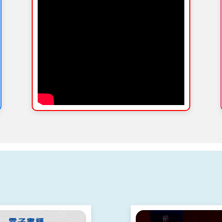
信
行下一階段
包
交維改道。
多
本階段工程
施工期間將
5年
於松仁路六
完成
合綠地設置
。
工 ...更多