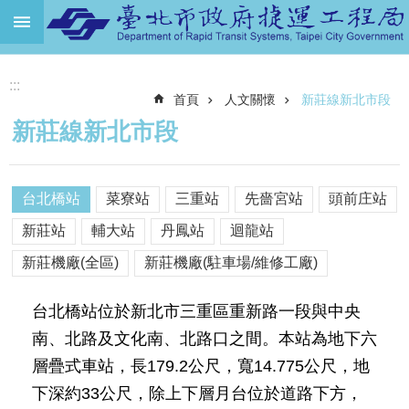
跳到主要內容區塊
進
:::
階
首頁
人文關懷
新莊線新北市段
搜
尋
新莊線新北市段
機
關
介
台北橋站
菜寮站
三重站
先嗇宮站
頭前庄站
紹
新莊站
輔大站
丹鳳站
迴龍站
捷
新莊機廠(全區)
新莊機廠(駐車場/維修工廠)
運
路
台北橋站位於新北市三重區重新路一段與中央
網
南、北路及文化南、北路口之間。本站為地下六
土
層疊式車站，長179.2公尺，寬14.775公尺，地
地
開
下深約33公尺，除上下層月台位於道路下方，