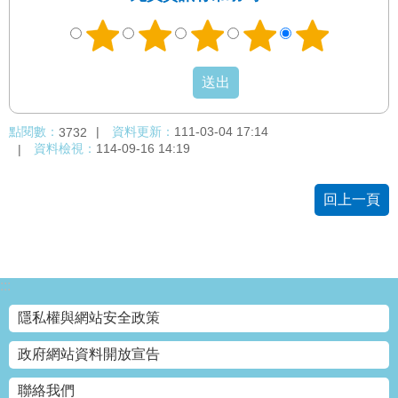
權
與
網
站
安
全
政
點閱數：
資料更新：
111-03-04 17:14
3732
策
資料檢視：
114-09-16 14:19
政
府
回上一頁
網
站
資
料
:::
開
放
隱私權與網站安全政策
宣
告
政府網站資料開放宣告
聯絡我們
聯