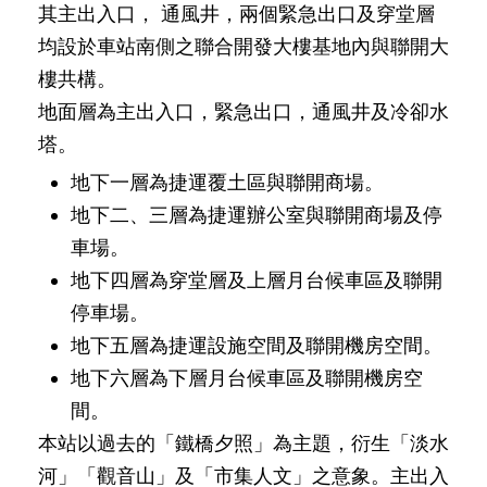
發
其主出入口， 通風井，兩個緊急出口及穿堂層
均設於車站南側之聯合開發大樓基地內與聯開大
便
民
樓共構。
服
地面層為主出入口，緊急出口，通風井及冷卻水
務
塔。
人
地下一層為捷運覆土區與聯開商場。
文
關
地下二、三層為捷運辦公室與聯開商場及停
懷
車場。
廉
地下四層為穿堂層及上層月台候車區及聯開
政
停車場。
平
臺
地下五層為捷運設施空間及聯開機房空間。
地下六層為下層月台候車區及聯開機房空
捷
間。
影
視
本站以過去的「鐵橋夕照」為主題，衍生「淡水
界
河」「觀音山」及「市集人文」之意象。主出入