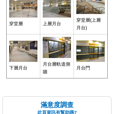
答
雙
穿堂層(上層
語
穿堂層
上層月台
詞
月台)
彙
臺
北
通
月台層軌道側
月台門
下層月台
台
牆
北
服
務
通
滿意度調查
隱
私
此頁資訊有幫助嗎?