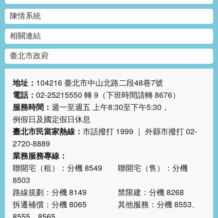
絡
陳情系統
我
們
相關連結
陳
臺北市政府
情
系
地址：
104216 臺北市中山北路二段48巷7號
統
電話：
02-25215550 轉 9（下班時間請轉 8676）
服務時間：
週一至週五 上午8:30至下午5:30，
相
例假日及國定假日休息
關
連
臺北市民當家熱線：
市話撥打 1999 ｜ 外縣市撥打 02-
結
2720-8889
業務服務專線：
臺
聯開宅（租）：分機 8549 聯開宅（售）：分機
北
8503
市
路線規劃：分機 8149 禁限建：分機 8268
政
拆遷補償：分機 8065 其他服務：分機 8553、
府
8555、8565