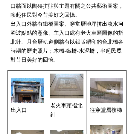
口牆面以陶磚拼貼與主題有關之公共藝術圖案，
網
站
喚起住民對今昔美好之回憶。
導
出入口外牆有鐵橋圖案、穿堂層地坪拼出淡水河
覽
潾波點點的意像、主入口處有老火車頭圖像的指
回
北針。月台層軌道側牆有以鋁版絹印的台北橋各
首
時期的歷史照片；木橋-鐵橋-水泥橋，串起民眾
頁
對昔日美好的回憶。
English
陳
情
系
統
老火車頭指北
往穿堂層樓梯
出入口
針
常
見
問