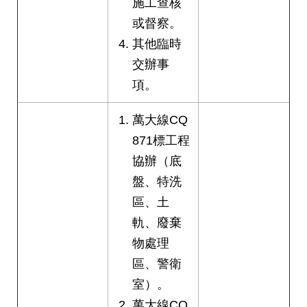
施工查核
或督察。
其他臨時
交辦事
項。
萬大線CQ
871標工程
協辦（底
盤、特洗
區、土
軌、廢棄
物處理
區、警衛
室）。
萬大線CQ