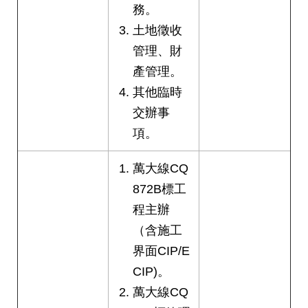
答
務。
土地徵收
雙
管理、財
語
詞
產管理。
彙
其他臨時
交辦事
臺
項。
北
通
萬大線CQ
台
872B標工
北
程主辦
服
務
（含施工
通
界面CIP/E
CIP)。
隱
萬大線CQ
私