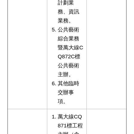
計劃業
絡
我
務、資訊
們
業務。
公共藝術
陳
綜合業務
情
系
暨萬大線C
統
Q872C標
公共藝術
相
關
主辦。
連
其他臨時
結
交辦事
臺
項。
北
市
萬大線CQ
政
871標工程
府