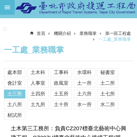
跳到主要內容區塊
進
:::
階
首頁
機關介紹
業務職掌
第一區工程處
搜
尋
一工處_業務職掌
一工處_業務職掌
機
關
介
處本部
土木科
工事科
水環科
秘書室
紹
會計室
人事室
政風室
土一所
土二所
捷
運
土三所
土四所
土五所
土六所
土七所
路
土八所
土九所
土十所
水一所
水二所
網
材試所
土
地
土木第三工務所：負責CZ207標臺北藝術中心興
開