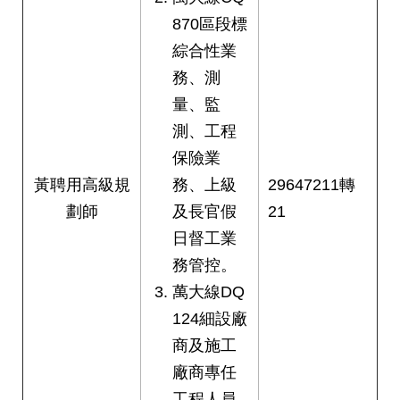
870區段標
綜合性業
務、測
量、監
測、工程
保險業
黃聘用高級規
務、上級
29647211轉
劃師
及長官假
21
日督工業
務管控。
萬大線DQ
124細設廠
商及施工
廠商專任
工程人員