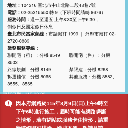
地址：
104216 臺北市中山北路二段48巷7號
電話：
02-25215550 轉 9（下班時間請轉 8676）
服務時間：
週一至週五 上午8:30至下午5:30，
例假日及國定假日休息
臺北市民當家熱線：
市話撥打 1999 ｜ 外縣市撥打 02-
2720-8889
業務服務專線：
聯開宅（租）：分機 8549 聯開宅（售）：分機
8503
路線規劃：分機 8149 禁限建：分機 8268
拆遷補償：分機 8065 其他服務：分機 8553、
8555、8565
更新日期
115-08-09
瀏覽人次
61165
因本府網路於115年8月9日(日)上午9時至
下午6時進行施工，屆時可能有網路瞬斷
之情形，若有網站或服務卡住情形，請重