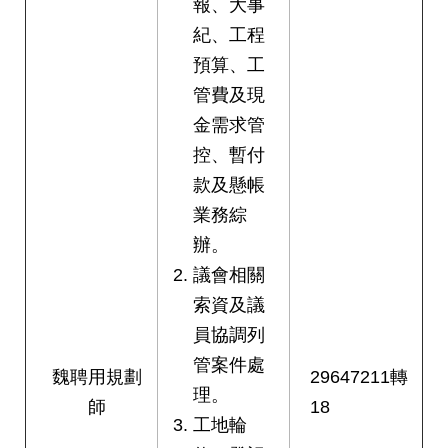
報、大事
紀、工程
預算、工
管費及現
金需求管
控、暫付
款及懸帳
業務綜
辦。
議會相關
索資及議
員協調列
管案件處
魏聘用規劃
29647211轉
理。
師
18
工地輪