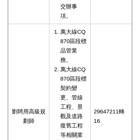
交辦事
網
站
項。
導
覽
萬大線CQ
870區段標
回
首
品管業
頁
務。
萬大線CQ
English
870區段標
陳
契約變
情
更、管線
系
工程、景
統
劉聘用高級規
29647211轉
觀及道路
劃師
16
常
復舊工程
見
等相關業
問