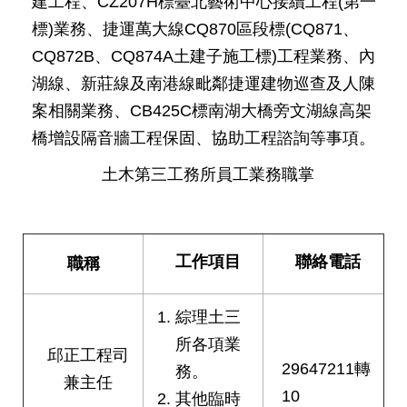
建工程、CZ207H標臺北藝術中心接續工程(第一
發
標)業務、捷運萬大線CQ870區段標(CQ871、
便
CQ872B、CQ874A土建子施工標)工程業務、內
民
服
湖線、新莊線及南港線毗鄰捷運建物巡查及人陳
務
案相關業務、CB425C標南湖大橋旁文湖線高架
人
橋增設隔音牆工程保固、協助工程諮詢等事項。
文
關
土木第三工務所員工業務職掌
懷
廉
政
工作項目
聯絡電話
職稱
平
臺
綜理土三
捷
所各項業
影
邱正工程司
視
29647211轉
務。
兼主任
界
10
其他臨時