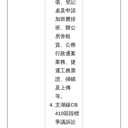
值、登記
桌及申請
加班費排
班、辦公
房舍租
賃、公務
行政通案
業務、捷
運工務票
證、掃瞄
及上傳
等。
文湖線CB
410區段標
爭議訴訟