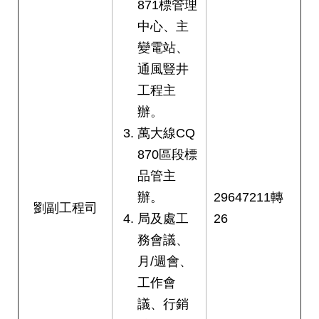
權
871標管理
與
中心、主
網
變電站、
站
安
通風豎井
全
工程主
政
策
辦。
萬大線CQ
政
870區段標
府
網
品管主
站
辦。
29647211轉
資
劉副工程司
局及處工
26
料
開
務會議、
放
月/週會、
宣
告
工作會
議、行銷
聯